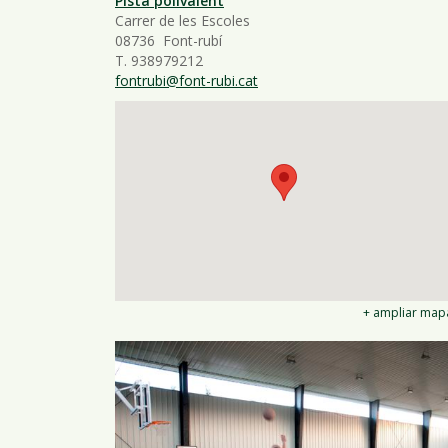
Pista polivalent
Carrer de les Escoles
08736 Font-rubí
T. 938979212
fontrubi@font-rubi.cat
+ ampliar map