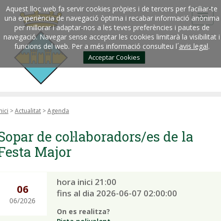
Aquest lloc web fa servir cookies pròpies i de tercers per faciliar-te
una experiència de navegació òptima i recabar informació anònima
per millorar i adaptar-nos a les teves preferències i pautes de
navegació. Navegar sense acceptar les cookies limitarà la visibilitat i
funcions del web. Per a més informació consulteu l´
avis legal
.
Acceptar Cookies
nici
>
Actualitat
>
Agenda
Sopar de col·laboradors/es de la
Festa Major
hora inici 21:00
06
fins al dia 2026-06-07 02:00:00
06/2026
On es realitza?