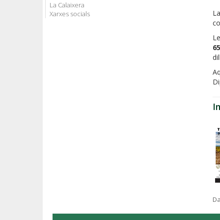
La Calaixera
La
Xarxes socials
c
Le
6
di
Aq
Di
I
Da