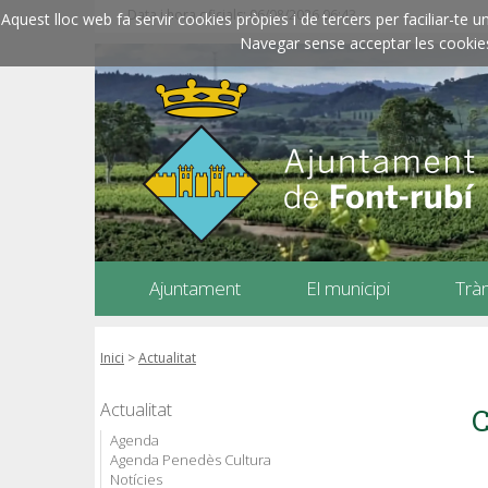
Data i hora oficials: 06/08/2026
06:43
Aquest lloc web fa servir cookies pròpies i de tercers per faciliar-t
Navegar sense acceptar les cookies l
Ajuntament
El municipi
Trà
Inici
>
Actualitat
Actualitat
C
Agenda
Agenda Penedès Cultura
Notícies