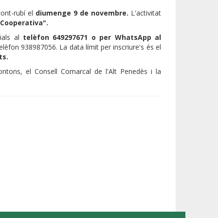
ont-rubí el
diumenge 9 de novembre.
L'activitat
 Cooperativa".
ñals al
telèfon 649297671 o per WhatsApp al
èfon 938987056. La data límit per inscriure's és el
ts.
ntons, el Consell Comarcal de l'Alt Penedès i la