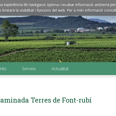
ZOOM: Amplieu amb CTRL+ / Reduïu amb CTRL-
e una experiència de navegació òptima i recabar informació anònima per 
imitarà la visibilitat i funcions del web. Per a més informació consult
mits
Serveis
Actualitat
aminada Terres de Font-rubí