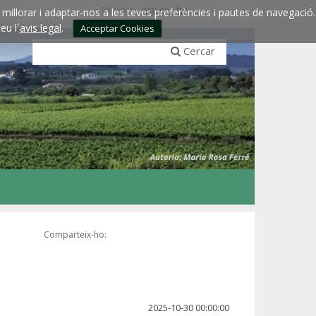
Idiomes:
esp
eng
fra
millorar i adaptar-nos a les teves preferències i pautes de navegació.
eu l´
avis legal
.
Acceptar Cookies
Cercar
Comparteix-ho:
2025-10-30 00:00:00