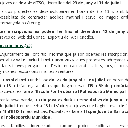
a joves de
1r a 4t d’ES
O, tindrà lloc del
29 de juny al 31 de juliol.
Els dos projectes es desenvoluparan en horari de 9 a 13 h, amb l
possibilitat de contractar acollida matinal i servei de migdia am
carmanyola o càtering.
Les inscripcions es poden fer fins al divendres 12 de juny
través del web del Consell Esportiu de l’Alt Penedès.
Inscripcions
(clic)
L’Ajuntament de Font-rubí informa que ja són obertes les inscripcion
per al
Casal d’Estiu i l’Estiu Jove 2026
, dues propostes adreçades 
infants i joves per gaudir de l’estiu amb activitats, tallers, jocs, esports
gimcanes, excursions i moltes aventures.
El
Casal d’Estiu
tindrà lloc
del 22 de juny al 31 de juliol
, en horari d
9 a 13 h
, i s’adreça a infants que hagin cursat
d’I3 a 6è de primàri
L’activitat es farà a l’
Escola Font-rúbia i al Poliesportiu Municipal
.
Per la seva banda, l’
Estiu Jove
es durà a terme
del 29 de juny al 3
de juliol
, també de
9 a 13 h
, i s’adreça a joves que hagin cursat
de 1
a 4t d’ESO
. En aquest cas, l’activitat es farà a l’
Espai Jove La Barrac
i al Poliesportiu Municipal
.
Les famílies interessades també poden sol·licitar servei