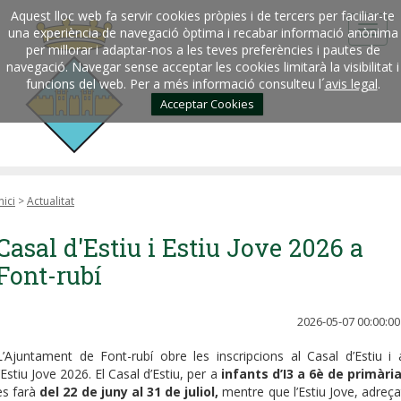
Aquest lloc web fa servir cookies pròpies i de tercers per faciliar-te
una experiència de navegació òptima i recabar informació anònima
per millorar i adaptar-nos a les teves preferències i pautes de
navegació. Navegar sense acceptar les cookies limitarà la visibilitat i
funcions del web. Per a més informació consulteu l´
avis legal
.
Acceptar Cookies
nici
>
Actualitat
Casal d'Estiu i Estiu Jove 2026 a
Font-rubí
2026-05-07 00:00:00
L’Ajuntament de Font-rubí obre les inscripcions al Casal d’Estiu i 
l’Estiu Jove 2026. El Casal d’Estiu, per a
infants d’I3 a 6è de primàri
es farà
del 22 de juny al 31 de juliol,
mentre que l’Estiu Jove, adreça