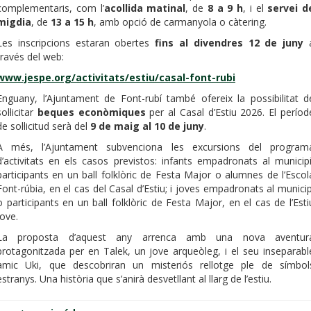
complementaris, com l’
acollida matinal
, de
8 a 9 h
, i el
servei d
migdia
, de
13 a 15 h
, amb opció de carmanyola o càtering.
Les inscripcions estaran obertes
fins al divendres 12 de juny
través del web:
www.jespe.org/activitats/estiu/casal-font-rubi
Enguany, l’Ajuntament de Font-rubí també ofereix la possibilitat d
sol·licitar
beques econòmiques
per al Casal d’Estiu 2026. El períod
de sol·licitud serà del
9 de maig al 10 de juny
.
A més, l’Ajuntament subvenciona les excursions del program
d’activitats en els casos previstos: infants empadronats al municipi
participants en un ball folklòric de Festa Major o alumnes de l’Escol
Font-rúbia, en el cas del Casal d’Estiu; i joves empadronats al municip
o participants en un ball folklòric de Festa Major, en el cas de l’Esti
Jove.
La proposta d’aquest any arrenca amb una nova aventur
protagonitzada per en Talek, un jove arqueòleg, i el seu inseparabl
amic Uki, que descobriran un misteriós rellotge ple de símbol
estranys. Una història que s’anirà desvetllant al llarg de l’estiu.