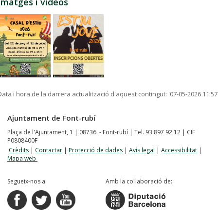
Imatges i vídeos
Data i hora de la darrera actualització d'aquest contingut:
'07-05-2026 11:57
Ajuntament de Font-rubí
Plaça de l'Ajuntament, 1 | 08736 - Font-rubí | Tel. 93 897 92 12 | CIF
P0808400F
Crèdits
|
Contactar
|
Protecció de dades
|
Avís legal
|
Accessibilitat
|
Mapa web
Segueix-nos a:
Amb la col·laboració de: