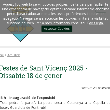
Aquest lloc web fa servir cookies pròpies i de tercers per faciliar-te
una experiència de navegació òptima i recabar informació anònima
per millorar i adaptar-nos a les teves preferències i pautes de
navegació. Navegar sense acceptar les cookies limitarà la visibilitat i
funcions del web. Per a més informació consulteu l´
avis legal
.
Acceptar Cookies
nici
>
Actualitat
Festes de Sant Vicenç 2025 -
Dissabte 18 de gener
2025-01-15 00:00:00
13 h - Inauguració de l’exposició
“Tota pedra fa paret”, La pedra seca a Catalunya a la Capella de
Roser, Guardiola de Font-rubí.