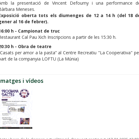
Amb la presentació de Vincent Defourny i una performance d
Bàrbara Meneses.
Exposició oberta tots els diumenges de 12 a 14 h (del 18 d
gener al 16 de febrer).
16:00 h - Campionat de truc
Restaurant Cal Pau Xich Inscripcions a partir de les 15:30 h.
20:30 h - Obra de teatre
“Casats per amor a la pasta” al Centre Recreatiu "La Cooperativa" pe
part de la companyia LOFTU (La Múnia)
Imatges i vídeos