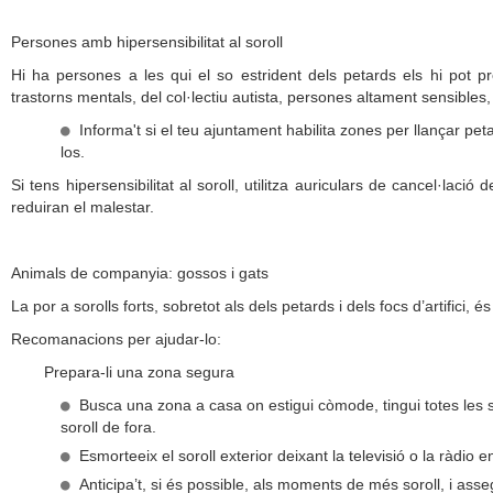
Persones amb hipersensibilitat al soroll
Hi ha persones a les qui el so estrident dels petards els hi pot
trastorns mentals, del col·lectiu autista, persones altament sensibles, 
Informa't si el teu ajuntament habilita zones per llançar peta
los.
Si tens hipersensibilitat al soroll, utilitza auriculars de cancel·lació
reduiran el malestar.
Animals de companyia: gossos i gats
La por a sorolls forts, sobretot als dels petards i dels focs d’artifici, 
Recomanacions per ajudar-lo:
Prepara-li una zona segura
Busca una zona a casa on estigui còmode, tingui totes les se
soroll de fora.
Esmorteeix el soroll exterior deixant la televisió o la ràdio 
Anticipa’t, si és possible, als moments de més soroll, i asse