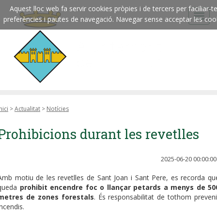
Aquest lloc web fa servir cookies pròpies i de tercers per faciliar
preferències i pautes de navegació. Navegar sense acceptar les cookie
nici
>
Actualitat
>
Notícies
Prohibicions durant les revetlles
2025-06-20 00:00:00
Amb motiu de les revetlles de Sant Joan i Sant Pere, es recorda qu
queda
prohibit encendre foc o llançar petards a menys de 50
metres de zones forestals
. És responsabilitat de tothom preveni
incendis.