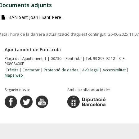
Documents adjunts
BAN Sant Joan i Sant Pere
-
Data i hora de la darrera actualització d'aquest contingut:
'26-06-2025 11:07
Ajuntament de Font-rubí
Plaça de l'Ajuntament, 1 | 08736 - Font-rubí | Tel. 93 897 92 12 | CIF
P0808400F
Crèdits
|
Contactar
|
Protecció de dades
|
Avís legal
|
Accessibilitat
|
Mapa web
Segueix-nos a:
Amb la col·laboració de: