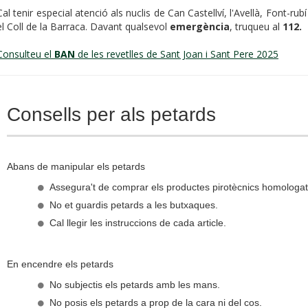
Cal tenir especial atenció als nuclis de Can Castellví, l'Avellà, Font-rubí 
el Coll de la Barraca. Davant qualsevol
emergència
, truqueu al
112.
Consulteu el
BAN
de les revetlles de Sant Joan i Sant Pere 2025
Consells per als petards
Abans de manipular els petards
Assegura't de comprar els productes pirotècnics homologats
No et guardis petards a les butxaques.
Cal llegir les instruccions de cada article.
En encendre els petards
No subjectis els petards amb les mans.
No posis els petards a prop de la cara ni del cos.