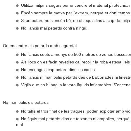
Utilitza mitjans segurs per encendre el material pirotècnic: m
Encén sempre la metxa per l'extrem, perquè et doni temps d
Si un petard no s'encén bé, no el toquis fins al cap de mitja 
No llancis mai petards contra ningú.
On encendre els petards amb seguretat
No llancis coets a menys de 500 metres de zones boscose
Als llocs on es facin revetlles cal recollir la roba estesa i els
No encenguis cap petard dins les cases.
No llancis ni manipulis petards des de balconades ni finestr
Vigila que no hi hagi a la vora líquids inflamables. S'encene
No manipulis els petards
No tallis el tros final de les traques, poden explotar amb vio
No fiquis mai petards dins de totxanes ni ampolles, perquè 
mal