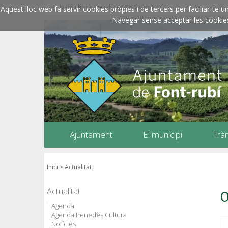
Data i hora oficials: 07/08/2026
11:42
Aquest lloc web fa servir cookies pròpies i de tercers per faciliar-t
Navegar sense acceptar les cookies l
Ajuntament
El municipi
Trà
Inici
>
Actualitat
Actualitat
O
Agenda
Agenda Penedès Cultura
Notícies