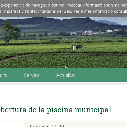
ZOOM: Amplieu amb CTRL+ / Reduïu amb CTRL-
e una experiència de navegació òptima i recabar informació anònima per 
imitarà la visibilitat i funcions del web. Per a més informació consult
mits
Serveis
Actualitat
bertura de la piscina municipal
hora inici 11:00