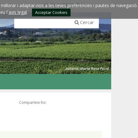
Idiomes:
esp
eng
fra
millorar i adaptar-nos a les teves preferències i pautes de navegació.
eu l´
avis legal
.
Acceptar Cookies
Cercar
Comparteix-ho: