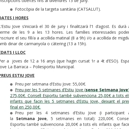
Inscripcions obertes fins al divendres 13 de juny.
Fotocòpia de la targeta sanitària (CATSALUT).
DATES I HORES
L’Estiu Jove s’iniciarà el 30 de juny i finalitzarà l’1 d’agost. Es durà 
terme de les 9 a les 13 hores. Les famílies interessades pode
inscriure el seu fill/a a acollida matinal (8 a 9h) i/o a acollida de migdi
amb dinar de carmanyola o càtering (13 a 15h).
EDATS I LLOC
Per a joves de 12 a 16 anys (que hagin cursat 1r a 4t d’ESO). Espa
Jove La Barraca – Poliesportiu Municipal.
PREUS ESTIU JOVE
Preu per setmana d’Estiu Jove: 55,00€.
Preu per les 5 setmanes d’Estiu Jove (
sense Setmana Jove
275,00€. Consell Esportiu també subvenciona 25,00€ a tots el
infants que facin les 5 setmanes d’Estiu Jove, deixant el pre
final en 250,00€.
Preu per les 4 setmanes d’Estiu Jove (i participant 
la
Setmana Jove
, 5 setmanes en total): 220,00€. Consel
Esportiu també subvenciona 20,00€ a tots els infants que faci