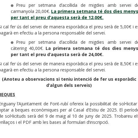
Preu per setmana d’acollida de migdies amb servei d
carmanyola 20,00€.
La primera setmana
té dos dies menys
per tant el preu d’aquesta serà de 12,00€.
Si cal fer ús del servei de manera esporàdica el preu serà de 5,00€ i e
pagarà en efectiu a la persona responsable del servei.
Preu per setmana d’acollida de migdies amb servei d
càtering 40,00€.
La primera setmana
té dos dies menys
per tant el preu d’aquesta serà de 24,00€.
Si cal fer ús del servei de manera esporàdica el preu serà de 8,50€ i e
pagarà en efectiu a la persona responsable del servei.
(Anoteu a observacions si teniu intenció de fer us esporàdic
d’algun dels serveis)
BEQUES
Enguany l’Ajuntament de Font-rubí ofereix la possibilitat de sol•licitar 
optar a beques econòmiques per al Casal d’Estiu de 2025. El períod
de sol•licituds serà del 9 de maig al 10 de juny de 2025. Trobareu el
enllaços i el PDF amb les bases al formulari d’inscripció.