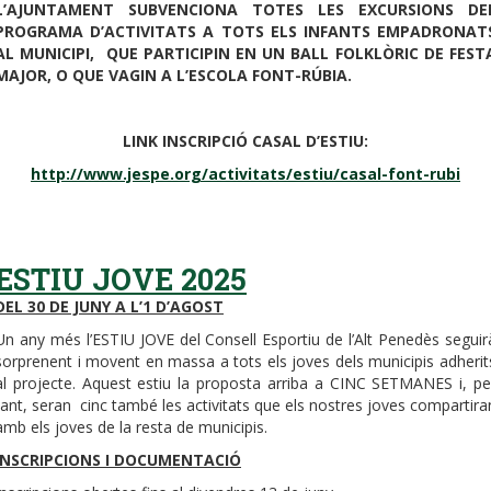
L’AJUNTAMENT SUBVENCIONA TOTES LES EXCURSIONS DE
PROGRAMA D’ACTIVITATS A TOTS ELS INFANTS EMPADRONAT
AL MUNICIPI, QUE PARTICIPIN EN UN BALL FOLKLÒRIC DE FEST
MAJOR, O QUE VAGIN A L’ESCOLA FONT-RÚBIA.
LINK INSCRIPCIÓ CASAL D’ESTIU:
http://www.jespe.org/activitats/estiu/casal-font-rubi
ESTIU JOVE 2025
DEL 30 DE JUNY A L’1 D’AGOST
Un any més l’ESTIU JOVE del Consell Esportiu de l’Alt Penedès seguir
sorprenent i movent en massa a tots els joves dels municipis adherit
al projecte. Aquest estiu la proposta arriba a CINC SETMANES i, pe
tant, seran cinc també les activitats que els nostres joves compartira
amb els joves de la resta de municipis.
INSCRIPCIONS I DOCUMENTACIÓ