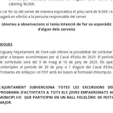
càtering 40,00€.
Si cal fer ús del servei de manera esporàdica el preu serà de 8,50€ i e
pagarà en efectiu a la persona responsable del servei.
(Anoteu a observacions si teniu intenció de fer us esporàdic
d’algun dels serveis)
BEQUES
Enguany l’Ajuntament de Font-rubí ofereix la possibilitat de sol•licitar 
optar a beques econòmiques per al Casal d’Estiu de 2025. El períod
de sol•licituds serà del 9 de maig al 10 de juny de 2025. Els ajut
contemplen el període de 30 de juny a 1 d’agost del Casal d’Estiu
Trobareu els enllaços i el PDF amb les bases al formulari d’inscripció.
L’AJUNTAMENT SUBVENCIONA TOTES LES EXCURSIONS DE
PROGRAMA D’ACTIVITATS A TOTS ELS JOVES EMPADRONATS A
MUNICIPI I/O QUE PARTICIPIN EN UN BALL FOLKLÒRIC DE FEST
MAJOR.