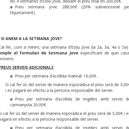
les 4 setmanes d’Estiu Jove, deixant el preu final en 200,00€.
Preu setmana jove: 288,00€ (20% subvencionat pe
l’Ajuntament).
I SI ANEM A LA SETMANA JOVE?
Cal fer, com a mínim, una setmana d’Estiu Jove (la 2a, 3a, 4a o 5a) 
omplir el formulari de Setmana Jove
especificant de quin casa
provens.
PREUS SERVEIS ADICIONALS
Preu per setmana d’acollida matinal: 10,00€.
Si cal fer ús del servei de manera esporàdica el preu serà de 3,00
i es pagarà en efectiu a la persona responsable del servei.
Preu per setmana d’acollida de migdies amb servei d
carmanyola 20,00€.
Si cal fer ús del servei de manera esporàdica el preu serà de 5,00€ i e
pagarà en efectiu a la persona responsable del servei.
Preu per setmana d’acollida de migdies amb servei d