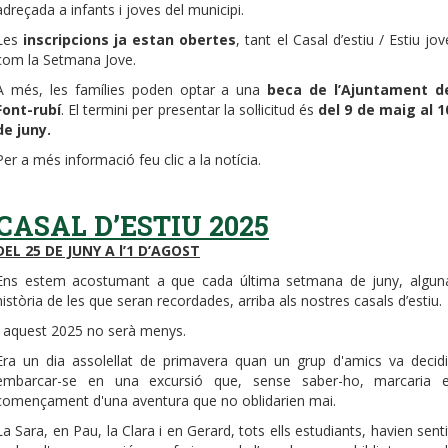
adreçada a infants i joves del municipi.
Les
inscripcions ja estan obertes
, tant el Casal d’estiu / Estiu jov
com la Setmana Jove.
A més, les famílies poden optar a una
beca de l’Ajuntament d
Font-rubí
. El termini per presentar la sol·licitud és
del 9 de maig al 1
de juny.
Per a més informació feu clic a la notícia.
CASAL D’ESTIU 2025
DEL 25 DE JUNY A l’1 D’AGOST
Ens estem acostumant a que cada última setmana de juny, algun
història de les que seran recordades, arriba als nostres casals d’estiu.
I aquest 2025 no serà menys.
Era un dia assolellat de primavera quan un grup d'amics va decidi
embarcar-se en una excursió que, sense saber-ho, marcaria e
començament d'una aventura que no oblidarien mai.
La Sara, en Pau, la Clara i en Gerard, tots ells estudiants, havien senti