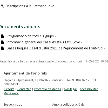
Inscripcions a la Setmana Jove
Documents adjunts
Programació de tots els grups
-
Informació general del Casal d'Estiu i Estiu Jove
-
Bases beques Casal d'Estiu 2025 de l'Ajuntament de Font-rubí
-
Data i hora de la darrera actualització d'aquest contingut:
'13-05-2025 10:04
Ajuntament de Font-rubí
Plaça de l'Ajuntament, 1 | 08736 - Font-rubí | Tel. 93 897 92 12 | CIF
P0808400F
Crèdits
|
Contactar
|
Protecció de dades
|
Avís legal
|
Accessibilitat
|
Mapa web
Segueix-nos a:
Amb la col·laboració de: