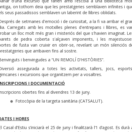
parlar d'una excursió que farien amb l’escola a una biblioteca mol
antiga, on tothom deia que les prestatgeries semblaven infinites i qu
els seus passadissos semblaven un laberint de llibres oblidats.
Després de setmanes d'emoció i de curiositat, a la fi va arribar el gra
dia. Carregats amb les motxilles plenes d'entrepans i llibres, es va
trobar un lloc molt més gran i misteriós del que s'havien imaginat. Le
parets de pedra coberta s'alçaven imponents, i les majestuose
portes de fusta van cruixir en obrir-se, revelant un món silenciós d
prestatgeries que arribaven fins al sostre.
Benvinguts i benvingudes a “UN REMOLÍ D’HISTÒRIES”.
Diversió assegurada a totes les activitats, tallers, jocs, esports
gimcanes i excursions que organitzem per a vosaltres.
INSCRIPCIONS I DOCUMENTACIÓ
Inscripcions obertes fins al divendres 13 de juny.
Fotocòpia de la targeta sanitària (CATSALUT).
DATES I HORES
El Casal d’Estiu s’iniciarà el 25 de juny i finalitzarà l’1 d’agost. Es durà 