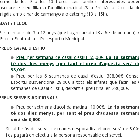
terme de les 9 a les 13 hores. Les famílies interessades pode
inscriure el seu fill/a a l’acollida matinal (8 a 9h) i/o a l’acollida d
migdia amb dinar de carmanyola o càtering (13 a 15h).
EDATS I LLOC
Per a infants de 3 a 12 anys (que hagin cursat d’I3 a 6è de primària). 
l’Escola Font-rúbia – Poliesportiu Municipal.
PREUS CASAL D’ESTIU
Preu per setmana de casal d’estiu: 55,00€.
La 1a setman
té dos dies menys, per tant el preu d’aquesta serà d
33,00€.
Preu per les 6 setmanes de casal d’estiu: 308,00€. Consel
Esportiu subvenciona 28,00€ a tots els infants que facin les 
setmanes de Casal d’Estiu, deixant el preu final en 280,00€.
PREUS SERVEIS ADICIONALS
Preu per setmana d’acollida matinal: 10,00€.
La 1a setman
té dos dies menys, per tant el preu d’aquesta setman
serà de 6,00€.
Si cal fer ús del servei de manera esporàdica el preu serà de 3,00
i es pagarà en efectiu a la persona responsable del servei.