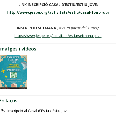
LINK INSCRIPCIÓ CASAL D’ESTIU/ESTIU JOVE:
http://www.jespe.org/activitats/estiu/casal-font-rubi
INSCRIPCIÓ SETMANA JOVE
(a partir del 19/05)
:
https://www.jespe.org/activitats/estiu/setmana-jove
Imatges i vídeos
Enllaços
Inscripció al Casal d'Estiu / Estiu Jove