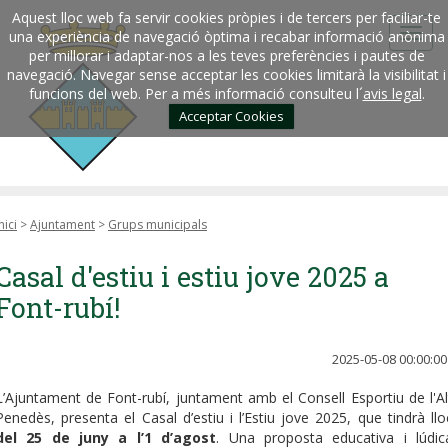
Aquest lloc web fa servir cookies pròpies i de tercers per faciliar-te
una experiència de navegació òptima i recabar informació anònima
per millorar i adaptar-nos a les teves preferències i pautes de
navegació. Navegar sense acceptar les cookies limitarà la visibilitat i
funcions del web. Per a més informació consulteu l´
avis legal
.
Acceptar Cookies
nici
>
Ajuntament
>
Grups municipals
Casal d'estiu i estiu jove 2025 a
Font-rubí!
2025-05-08 00:00:00
L’Ajuntament de Font-rubí, juntament amb el Consell Esportiu de l'Al
Penedès, presenta el Casal d’estiu i l’Estiu jove 2025, que tindrà llo
del 25 de juny a l’1 d’agost
. Una proposta educativa i lúdic