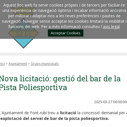
Aquest lloc web fa servir cookies pròpies i de tercers per faciliar-te
una experiència de navegació òptima i recabar informació anònima
per millorar i adaptar-nos a les teves preferències i pautes de
navegació. Navegar sense acceptar les cookies limitarà la visibilitat i
funcions del web. Per a més informació consulteu l´
avis legal
.
Acceptar Cookies
nici
>
Ajuntament
>
Grups municipals
Nova licitació: gestió del bar de la
Pista Poliesportiva
2025-03-27 00:00:00
L'Ajuntament de Font-rubí treu a
licitació
la concessió demanial per 
'
explotació del servei de bar de la pista poliesportiva.