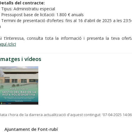
Detalls del contracte:
- Tipus: Administratiu especial
- Pressupost base de licitació: 1.800 € anuals
- Termini de presentació d’ofertes: fins al 16 d'abril de 2025 a les 23:5
h
Si t’interessa, consulta tota la informació i presenta la teva ofert
aquí
(clic)
Imatges i vídeos
Data i hora de la darrera actualització d'aquest contingut:
'07-04-2025 14:06
Ajuntament de Font-rubí