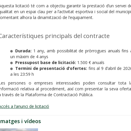
Aquesta licitació té com a objectiu garantir la prestació d’un servei d
qualitat en un espai clau per a l’activitat esportiva i social del municipi
fomentant alhora la dinamització de l’equipament.
Característiques principals del contracte
Durada:
1 any, amb possibilitat de pròrrogues anuals fins 
un màxim de 4 anys
Pressupost base de licitació:
1.500 € anuals
Termini de presentació d’ofertes:
fins al 9 d’abril de 202
a les 23:59 h
Les persones o empreses interessades poden consultar tota l
informació relativa al procediment, així com presentar la seva oferta
a través de la Plataforma de Contractació Pública.
Accés a l’anunci de licitació
Imatges i vídeos