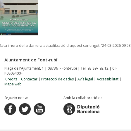
Data i hora de la darrera actualització d'aquest contingut:
'24-03-2026 09:53
Ajuntament de Font-rubí
Plaça de l'Ajuntament, 1 | 08736 - Font-rubí | Tel. 93 897 92 12 | CIF
P0808400F
Crèdits
|
Contactar
|
Protecció de dades
|
Avís legal
|
Accessibilitat
|
Mapa web
Segueix-nos a:
Amb la col·laboració de: