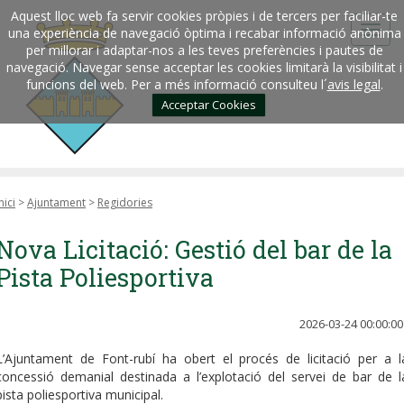
Aquest lloc web fa servir cookies pròpies i de tercers per faciliar-te
una experiència de navegació òptima i recabar informació anònima
per millorar i adaptar-nos a les teves preferències i pautes de
navegació. Navegar sense acceptar les cookies limitarà la visibilitat i
funcions del web. Per a més informació consulteu l´
avis legal
.
Acceptar Cookies
nici
>
Ajuntament
>
Regidories
Nova Licitació: Gestió del bar de la
Pista Poliesportiva
2026-03-24 00:00:00
L’Ajuntament de Font-rubí ha obert el procés de licitació per a l
concessió demanial destinada a l’explotació del servei de bar de l
pista poliesportiva municipal.