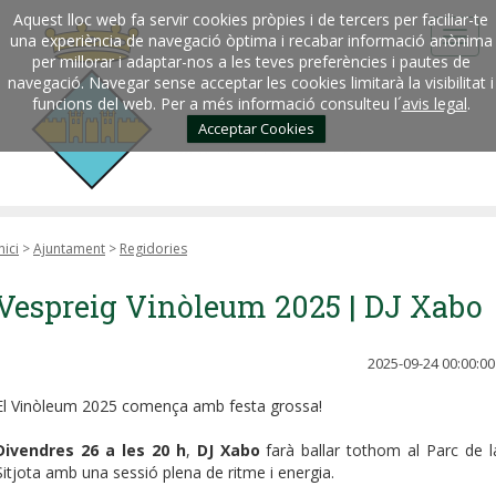
Aquest lloc web fa servir cookies pròpies i de tercers per faciliar-te
una experiència de navegació òptima i recabar informació anònima
per millorar i adaptar-nos a les teves preferències i pautes de
navegació. Navegar sense acceptar les cookies limitarà la visibilitat i
funcions del web. Per a més informació consulteu l´
avis legal
.
Acceptar Cookies
nici
>
Ajuntament
>
Regidories
Vespreig Vinòleum 2025 | DJ Xabo
2025-09-24 00:00:00
El Vinòleum 2025 comença amb festa grossa!
Divendres 26 a les 20 h
,
DJ Xabo
farà ballar tothom al Parc de l
Sitjota amb una sessió plena de ritme i energia.