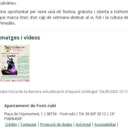
culinàries.
Una oportunitat per viure una nit festiva, gratuïta i oberta a tothom
que marca l’inici d’un cap de setmana dedicat al vi, l’oli i la cultura de
Penedès.
Imatges i vídeos
Data i hora de la darrera actualització d'aquest contingut:
'24-09-2025 13:11
Ajuntament de Font-rubí
Plaça de l'Ajuntament, 1 | 08736 - Font-rubí | Tel. 93 897 92 12 | CIF
P0808400F
Crèdits
|
Contactar
|
Protecció de dades
|
Avís legal
|
Accessibilitat
|