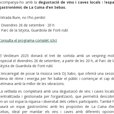
Acompanya-ho amb la
degustació de vins i caves locals
i l’
espa
gastronòmic de La Cuina d’en Sebas.
Entrada lliure, no t’ho perdis!
- Divendres 26 de setembre · 20 h
- Parc de la Sitjota, Guardiola de Font-rubí
Consulta el programa complet
(clic)
El Vinòleum 2025 donarà el tret de sortida amb un vespreig mol
especial el divendres 26 de setembre, a partir de les 20 h, al Parc de l
Sitjota de Guardiola de Font-rubí.
L’encarregat de posar la música serà DJ Xabo, que oferirà una sessi
plena de ritme i energia per fer ballar el públic i començar el cap d
setmana amb la millor de les vibracions.
La vetllada es completarà amb una degustació de vins i caves locals
centralitzada i gestionada per l’organització, que permetrà descobri
en un sol espai la riquesa i diversitat dels cellers participants. També h
haurà un espai gastronòmic amb les propostes de La Cuina d’e
Sebas, ideal per maridar els vins i caves amb diferents opcion