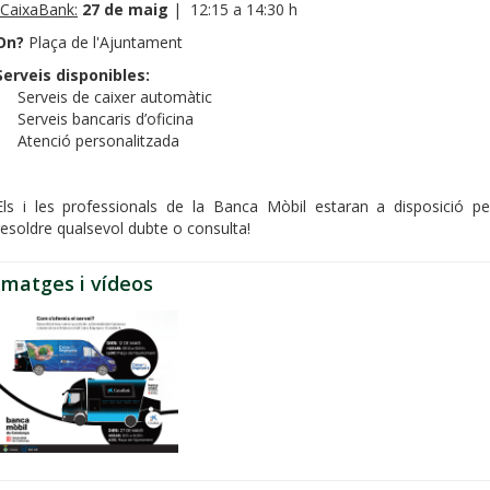
CaixaBank:
27 de maig
| 12:15 a 14:30 h
On?
Plaça de l'Ajuntament
Serveis disponibles:
• Serveis de caixer automàtic
• Serveis bancaris d’oficina
• Atenció personalitzada
Els i les professionals de la Banca Mòbil estaran a disposició pe
resoldre qualsevol dubte o consulta!
Imatges i vídeos