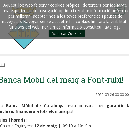
Aquest lloc web fa servir cookies pròpies i de tercers per faciliar-te
una experiència de navegació òptima i recabar informació anònima
per millorar i adaptar-nos a les teves preferències i pautes de
navegació. Navegar sense acceptar les cookies limitarà la visibilitat i
funcions del web. Per a més informació consulteu l´
avis legal
.
Acceptar Cookies
nici
Banca Mòbil del maig a Font-rubí!
2025-05-26 00:00:00
La
Banca Mòbil de Catalunya
està pensada per
garantir l
inclusió financera
a tots els municipis!
Dies i horaris:
Caixa d'Enginyers:
12 de maig
| 09:10 a 10:10 h