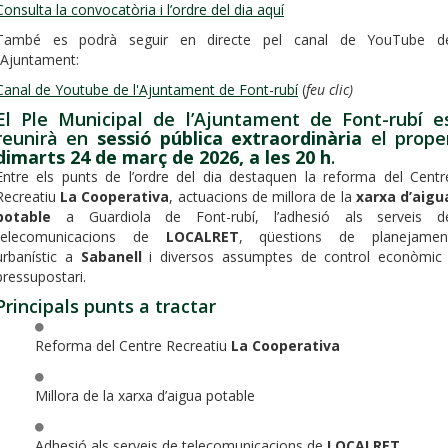
Consulta la convocatòria i l’ordre del dia aquí
També es podrà seguir en directe pel canal de YouTube d
l’Ajuntament:
Canal de Youtube de l'Ajuntament de Font-rubí
(
feu clic)
El Ple Municipal de l’Ajuntament de Font-rubí e
reunirà en
sessió pública extraordinària
el prope
dimarts 24 de març de 2026, a les 20 h
.
Entre els punts de l’ordre del dia destaquen la reforma del Centr
Recreatiu
La Cooperativa
, actuacions de millora de la
xarxa d’aigu
potable
a Guardiola de Font-rubí, l’adhesió als serveis d
telecomunicacions de
LOCALRET
, qüestions de planejamen
urbanístic a
Sabanell
i diversos assumptes de control econòmic 
pressupostari.
Principals punts a tractar
Reforma del Centre Recreatiu
La Cooperativa
Millora de la xarxa d’aigua potable
Adhesió als serveis de telecomunicacions de
LOCALRET