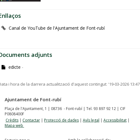
Enllaços
Canal de YouTube de l'Ajuntament de Font-rubí
Documents adjunts
edicte
-
Data i hora de la darrera actualització d'aquest contingut:
'19-03-2026 13:47
Ajuntament de Font-rubí
Plaça de l'Ajuntament, 1 | 08736 - Font-rubí | Tel. 93 897 92 12 | CIF
P0808400F
Crèdits
|
Contactar
|
Protecció de dades
|
Avís legal
|
Accessibilitat
|
Mapa web