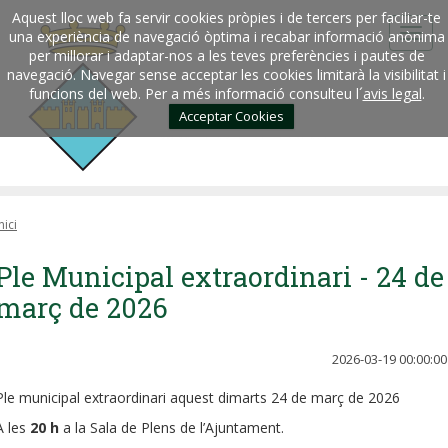
Aquest lloc web fa servir cookies pròpies i de tercers per faciliar-te
una experiència de navegació òptima i recabar informació anònima
per millorar i adaptar-nos a les teves preferències i pautes de
navegació. Navegar sense acceptar les cookies limitarà la visibilitat i
funcions del web. Per a més informació consulteu l´
avis legal
.
Acceptar Cookies
nici
Ple Municipal extraordinari - 24 de
març de 2026
2026-03-19 00:00:00
Ple municipal extraordinari aquest dimarts 24 de març de 2026
A les
20 h
a la Sala de Plens de l’Ajuntament.