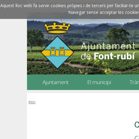
Data i hora oficials: 07/08/2026
08:46
Aquest lloc web fa servir cookies pròpies i de tercers per faciliar-t
Navegar sense acceptar les cookies l
Ajuntament
El municipi
Trà
Inici
C
C