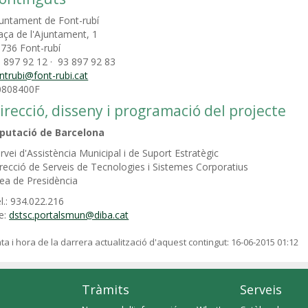
untament de Font-rubí
aça de l'Ajuntament, 1
736 Font-rubí
 897 92 12 · 93 897 92 83
ntrubi@font-rubi.cat
0808400F
irecció, disseny i programació del projecte
iputació de Barcelona
rvei d'Assistència Municipal i de Suport Estratègic
recció de Serveis de Tecnologies i Sistemes Corporatius
ea de Presidència
l.: 934.022.216
e:
dstsc.portalsmun@diba.cat
ta i hora de la darrera actualització d'aquest contingut:
16-06-2015 01:12
Tràmits
Serveis