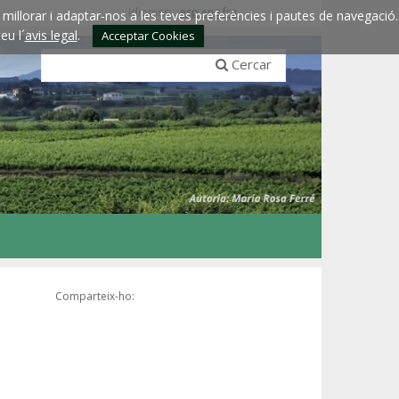
Idiomes:
esp
eng
fra
millorar i adaptar-nos a les teves preferències i pautes de navegació.
eu l´
avis legal
.
Acceptar Cookies
Cercar
Comparteix-ho: