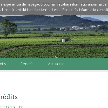
ZOOM: Amplieu amb CTRL+ / Reduïu amb CTRL-
e una experiència de navegació òptima i recabar informació anònima per 
imitarà la visibilitat i funcions del web. Per a més informació consult
mits
Serveis
Actualitat
rèdits
ontinguts