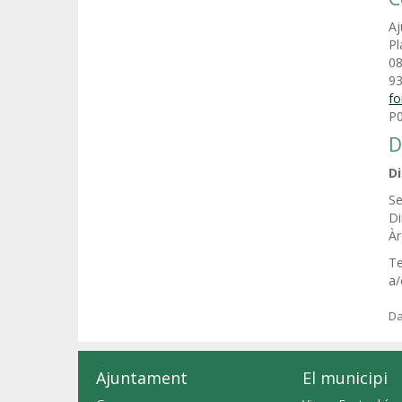
Aj
Pl
08
93
fo
P
D
D
Se
Di
Àr
Te
a/
Da
Ajuntament
El municipi