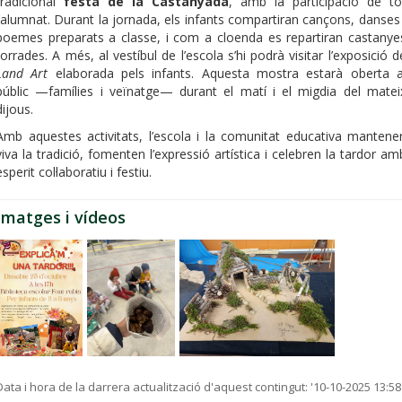
tradicional
festa de la Castanyada
, amb la participació de to
l’alumnat. Durant la jornada, els infants compartiran cançons, danses 
poemes preparats a classe, i com a cloenda es repartiran castanye
torrades. A més, al vestíbul de l’escola s’hi podrà visitar l’exposició d
Land Art
elaborada pels infants. Aquesta mostra estarà oberta a
públic —famílies i veïnatge— durant el matí i el migdia del matei
dijous.
Amb aquestes activitats, l’escola i la comunitat educativa mantene
viva la tradició, fomenten l’expressió artística i celebren la tardor am
esperit col·laboratiu i festiu.
Imatges i vídeos
Data i hora de la darrera actualització d'aquest contingut:
'10-10-2025 13:58