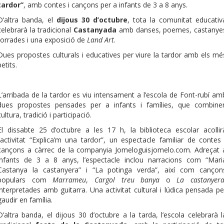
tardor”
, amb contes i cançons per a infants de 3 a 8 anys.
D’altra banda, el
dijous 30 d’octubre
, tota la comunitat educativ
celebrarà la tradicional
Castanyada
amb danses, poemes, castanye
torrades i una exposició de
Land Art
.
Dues propostes culturals i educatives per viure la tardor amb els mé
petits.
L’arribada de la tardor es viu intensament a l’escola de Font-rubí am
dues propostes pensades per a infants i famílies, que combine
cultura, tradició i participació.
El dissabte 25 d’octubre a les 17 h, la biblioteca escolar acollir
l’activitat “Explica’m una tardor”, un espectacle familiar de contes 
cançons a càrrec de la companyia Jomeloguisjomelo.com. Adreçat 
infants de 3 a 8 anys, l’espectacle inclou narracions com “Mari
Castanya la castanyera” i “La potinga verda”, així com cançon
populars com
Marrameu
,
Cargol treu banya
o
La castanyer
interpretades amb guitarra. Una activitat cultural i lúdica pensada pe
gaudir en família.
D’altra banda, el dijous 30 d’octubre a la tarda, l’escola celebrarà l