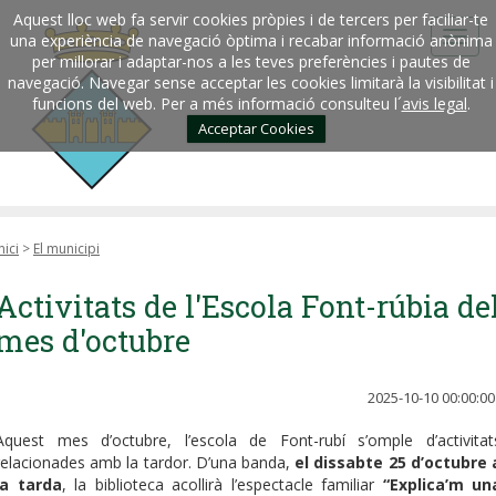
Aquest lloc web fa servir cookies pròpies i de tercers per faciliar-te
una experiència de navegació òptima i recabar informació anònima
per millorar i adaptar-nos a les teves preferències i pautes de
navegació. Navegar sense acceptar les cookies limitarà la visibilitat i
funcions del web. Per a més informació consulteu l´
avis legal
.
Acceptar Cookies
nici
>
El municipi
Activitats de l'Escola Font-rúbia de
mes d'octubre
2025-10-10 00:00:00
Aquest mes d’octubre, l’escola de Font-rubí s’omple d’activitat
relacionades amb la tardor. D’una banda,
el dissabte 25 d’octubre 
la tarda
, la biblioteca acollirà l’espectacle familiar
“Explica’m un