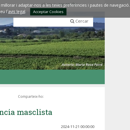
Idiomes:
esp
eng
fra
millorar i adaptar-nos a les teves preferències i pautes de navegació.
eu l´
avis legal
.
Acceptar Cookies
Cercar
Comparteix-ho:
ència masclista
2024-11-21 00:00:00