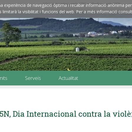
ZOOM: Amplieu amb CTRL+ / Reduïu amb CTRL-
e una experiència de navegació òptima i recabar informació anònima per 
imitarà la visibilitat i funcions del web. Per a més informació consult
mits
Serveis
Actualitat
5N, Dia Internacional contra la viol