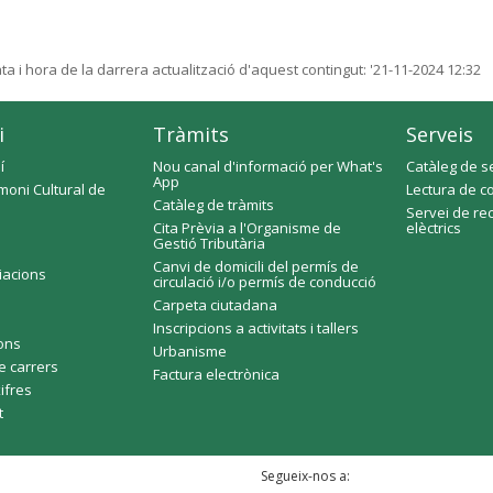
ta i hora de la darrera actualització d'aquest contingut:
'21-11-2024 12:32
i
Tràmits
Serveis
í
Nou canal d'informació per What's
Catàleg de s
App
moni Cultural de
Lectura de c
Catàleg de tràmits
Servei de re
Cita Prèvia a l'Organisme de
elèctrics
Gestió Tributària
Canvi de domicili del permís de
ciacions
circulació i/o permís de conducció
Carpeta ciutadana
Inscripcions a activitats i tallers
fons
Urbanisme
e carrers
Factura electrònica
xifres
t
Segueix-nos a: