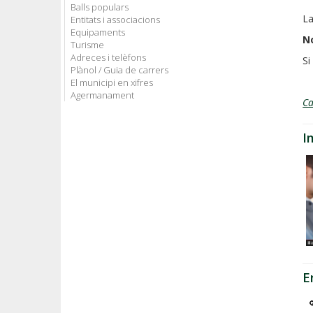
Balls populars
La
Entitats i associacions
Equipaments
No
Turisme
Adreces i telèfons
Si
Plànol / Guia de carrers
El municipi en xifres
Agermanament
C
I
E