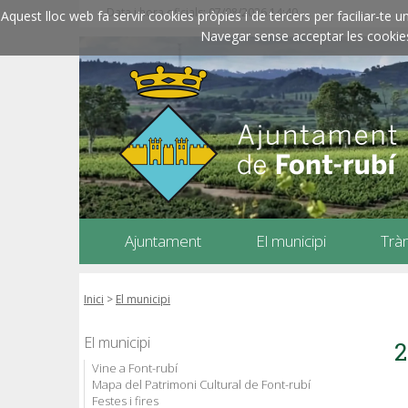
Data i hora oficials: 07/08/2026
14:40
Aquest lloc web fa servir cookies pròpies i de tercers per faciliar-t
Navegar sense acceptar les cookies l
Ajuntament
El municipi
Trà
Inici
>
El municipi
El municipi
2
Vine a Font-rubí
Mapa del Patrimoni Cultural de Font-rubí
Festes i fires