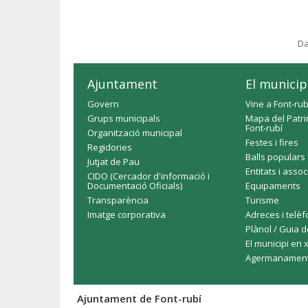
Da
Ajuntament
El municip
Govern
Vine a Font-rub
Grups municipals
Mapa del Patri
Font-rubí
Organització municipal
Festes i fires
Regidories
Balls populars
Jutjat de Pau
Entitats i asso
CIDO (Cercador d'informació i
Documentació Oficials)
Equipaments
Transparència
Turisme
Imatge corporativa
Adreces i telè
Plànol / Guia d
El municipi en 
Agermanamen
Ajuntament de Font-rubí