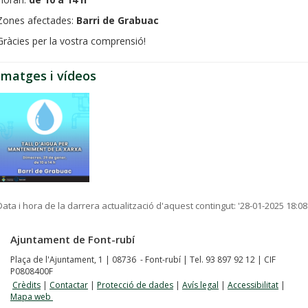
Zones afectades:
Barri de Grabuac
Gràcies per la vostra comprensió!
Imatges i vídeos
Data i hora de la darrera actualització d'aquest contingut:
'28-01-2025 18:08
Ajuntament de Font-rubí
Plaça de l'Ajuntament, 1 | 08736 - Font-rubí | Tel. 93 897 92 12 | CIF
P0808400F
Crèdits
|
Contactar
|
Protecció de dades
|
Avís legal
|
Accessibilitat
|
Mapa web