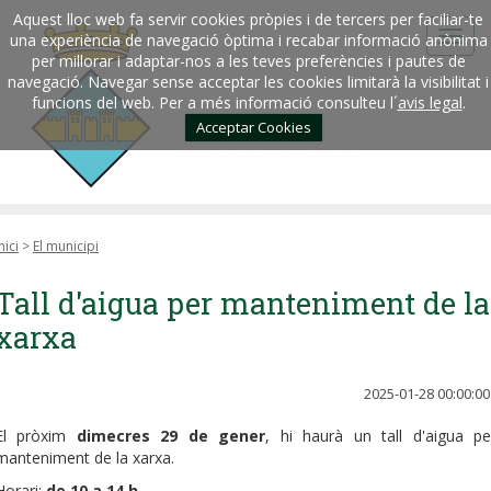
Aquest lloc web fa servir cookies pròpies i de tercers per faciliar-te
una experiència de navegació òptima i recabar informació anònima
per millorar i adaptar-nos a les teves preferències i pautes de
navegació. Navegar sense acceptar les cookies limitarà la visibilitat i
funcions del web. Per a més informació consulteu l´
avis legal
.
Acceptar Cookies
nici
>
El municipi
Tall d'aigua per manteniment de la
xarxa
2025-01-28 00:00:00
El pròxim
dimecres 29 de gener
, hi haurà un tall d'aigua pe
manteniment de la xarxa.
Horari:
de 10 a 14 h