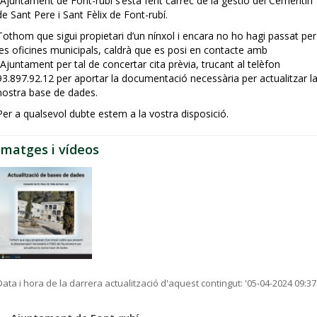
l’Ajuntament de Font-rubí s’està fent càrrec de la gestió del Cementiri
de Sant Pere i Sant Fèlix de Font-rubí.
Tothom que sigui propietari d’un nínxol i encara no ho hagi passat per
les oficines municipals, caldrà que es posi en contacte amb
l’Ajuntament per tal de concertar cita prèvia, trucant al telèfon
93.897.92.12 per aportar la documentació necessària per actualitzar l
nostra base de dades.
Per a qualsevol dubte estem a la vostra disposició.
Imatges i vídeos
Data i hora de la darrera actualització d'aquest contingut:
'05-04-2024 09:37