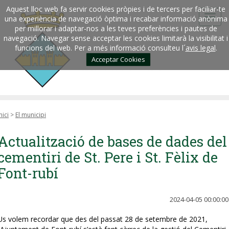
Aquest lloc web fa servir cookies pròpies i de tercers per faciliar-te
una experiència de navegació òptima i recabar informació anònima
per millorar i adaptar-nos a les teves preferències i pautes de
navegació. Navegar sense acceptar les cookies limitarà la visibilitat i
funcions del web. Per a més informació consulteu l´
avis legal
.
Acceptar Cookies
nici
>
El municipi
Actualització de bases de dades del
cementiri de St. Pere i St. Fèlix de
Font-rubí
2024-04-05 00:00:00
Us volem recordar que des del passat 28 de setembre de 2021,