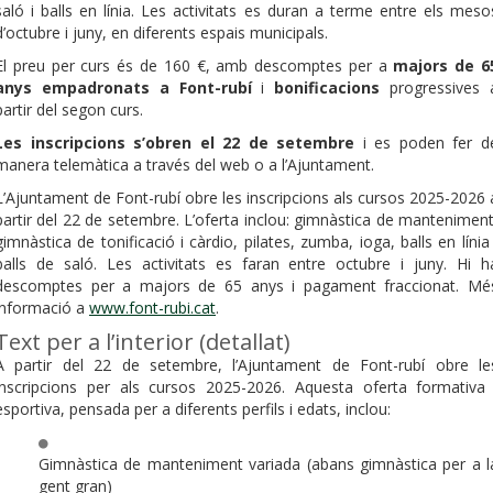
saló i balls en línia. Les activitats es duran a terme entre els meso
d’octubre i juny, en diferents espais municipals.
El preu per curs és de 160 €, amb descomptes per a
majors de 6
anys empadronats a Font-rubí
i
bonificacions
progressives 
partir del segon curs.
Les inscripcions s’obren el 22 de setembre
i es poden fer d
manera telemàtica a través del web o a l’Ajuntament.
L’Ajuntament de Font-rubí obre les inscripcions als cursos 2025-2026 
partir del 22 de setembre. L’oferta inclou: gimnàstica de manteniment
gimnàstica de tonificació i càrdio, pilates, zumba, ioga, balls en línia 
balls de saló. Les activitats es faran entre octubre i juny. Hi h
descomptes per a majors de 65 anys i pagament fraccionat. Mé
informació a
www.font-rubi.cat
.
Text per a l’interior (detallat)
A partir del 22 de setembre, l’Ajuntament de Font-rubí obre le
inscripcions per als cursos 2025-2026. Aquesta oferta formativa 
esportiva, pensada per a diferents perfils i edats, inclou:
Gimnàstica de manteniment variada (abans gimnàstica per a l
gent gran)