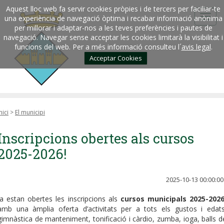
Aquest lloc web fa servir cookies pròpies i de tercers per faciliar-te
una experiència de navegació òptima i recabar informació anònima
per millorar i adaptar-nos a les teves preferències i pautes de
navegació. Navegar sense acceptar les cookies limitarà la visibilitat i
funcions del web. Per a més informació consulteu l´
avis legal
.
Acceptar Cookies
nici
>
El municipi
Inscripcions obertes als cursos
2025-2026!
2025-10-13 00:00:00
Ja estan obertes les inscripcions als
cursos municipals 2025-202
amb una àmplia oferta d’activitats per a tots els gustos i edats
gimnàstica de manteniment, tonificació i càrdio, zumba, ioga, balls d