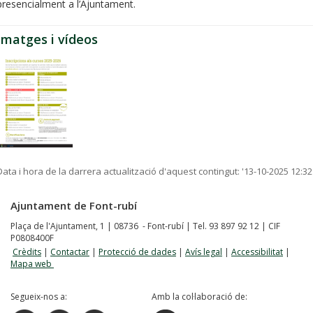
presencialment a l’Ajuntament.
Imatges i vídeos
Data i hora de la darrera actualització d'aquest contingut:
'13-10-2025 12:32
Ajuntament de Font-rubí
Plaça de l'Ajuntament, 1 | 08736 - Font-rubí | Tel. 93 897 92 12 | CIF
P0808400F
Crèdits
|
Contactar
|
Protecció de dades
|
Avís legal
|
Accessibilitat
|
Mapa web
Segueix-nos a:
Amb la col·laboració de: