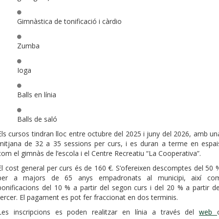
Gimnàstica de tonificació i càrdio
Zumba
Ioga
Balls en línia
Balls de saló
Els cursos tindran lloc entre octubre del 2025 i juny del 2026, amb un
mitjana de 32 a 35 sessions per curs, i es duran a terme en espai
com el gimnàs de l’escola i el Centre Recreatiu “La Cooperativa”.
El cost general per curs és de 160 €. S’ofereixen descomptes del 50 
per a majors de 65 anys empadronats al municipi, així co
bonificacions del 10 % a partir del segon curs i del 20 % a partir de
tercer. El pagament es pot fer fraccionat en dos terminis.
Les inscripcions es poden realitzar en línia a través del
web