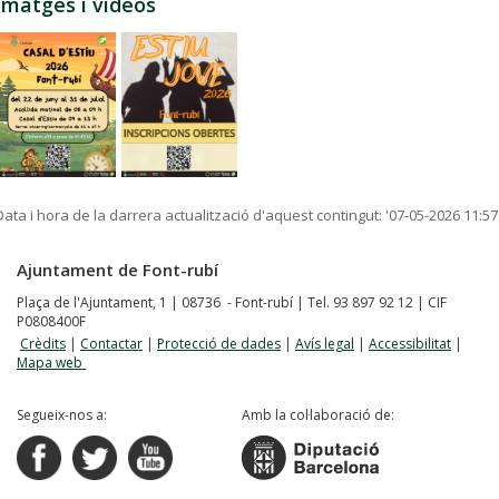
Imatges i vídeos
Data i hora de la darrera actualització d'aquest contingut:
'07-05-2026 11:57
Ajuntament de Font-rubí
Plaça de l'Ajuntament, 1 | 08736 - Font-rubí | Tel. 93 897 92 12 | CIF
P0808400F
Crèdits
|
Contactar
|
Protecció de dades
|
Avís legal
|
Accessibilitat
|
Mapa web
Segueix-nos a:
Amb la col·laboració de: