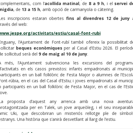
complementaris, com l’
acollida matinal
, de
8 a 9 h
, i el
servei d
migdia
, de
13 a 15 h
, amb opció de carmanyola o càtering.
Les inscripcions estaran obertes
fins al divendres 12 de juny
través del web:
www.jespe.org/activitats/estiu/casal-font-rubi
Enguany, l’Ajuntament de Font-rubí també ofereix la possibilitat d
sol·licitar
beques econòmiques
per al Casal d’Estiu 2026. El períod
de sol·licitud serà del
9 de maig al 10 de juny
.
A més, l’Ajuntament subvenciona les excursions del program
d’activitats en els casos previstos: infants empadronats al municipi
participants en un ball folklòric de Festa Major o alumnes de l’Escol
Font-rúbia, en el cas del Casal d’Estiu; i joves empadronats al municip
o participants en un ball folklòric de Festa Major, en el cas de l’Esti
Jove.
La proposta d’aquest any arrenca amb una nova aventur
protagonitzada per en Talek, un jove arqueòleg, i el seu inseparabl
amic Uki, que descobriran un misteriós rellotge ple de símbol
estranys. Una història que s’anirà desvetllant al llarg de l’estiu.