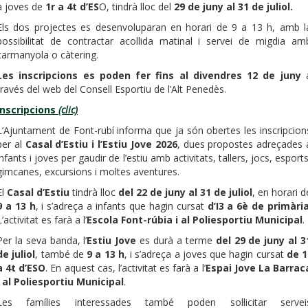
a joves de
1r a 4t d’ES
O, tindrà lloc del
29 de juny al 31 de juliol.
Els dos projectes es desenvoluparan en horari de 9 a 13 h, amb l
possibilitat de contractar acollida matinal i servei de migdia am
carmanyola o càtering.
Les inscripcions es poden fer fins al divendres 12 de juny
través del web del Consell Esportiu de l’Alt Penedès.
Inscripcions
(clic)
L’Ajuntament de Font-rubí informa que ja són obertes les inscripcion
per al
Casal d’Estiu i l’Estiu Jove 2026
, dues propostes adreçades 
infants i joves per gaudir de l’estiu amb activitats, tallers, jocs, esports
gimcanes, excursions i moltes aventures.
El
Casal d’Estiu
tindrà lloc
del 22 de juny al 31 de juliol
, en horari d
9 a 13 h
, i s’adreça a infants que hagin cursat
d’I3 a 6è de primàri
L’activitat es farà a l’
Escola Font-rúbia i al Poliesportiu Municipal
.
Per la seva banda, l’
Estiu Jove
es durà a terme
del 29 de juny al 3
de juliol
, també de
9 a 13 h
, i s’adreça a joves que hagin cursat
de 1
a 4t d’ESO
. En aquest cas, l’activitat es farà a l’
Espai Jove La Barrac
i al Poliesportiu Municipal
.
Les famílies interessades també poden sol·licitar servei