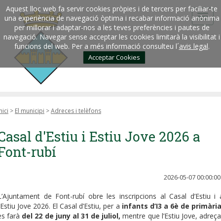
Aquest lloc web fa servir cookies pròpies i de tercers per faciliar-te
una experiència de navegació òptima i recabar informació anònima
per millorar i adaptar-nos a les teves preferències i pautes de
navegació. Navegar sense acceptar les cookies limitarà la visibilitat i
funcions del web. Per a més informació consulteu l´
avis legal
.
Acceptar Cookies
nici
>
El municipi
>
Adreces i telèfons
Casal d'Estiu i Estiu Jove 2026 a
Font-rubí
2026-05-07 00:00:00
L’Ajuntament de Font-rubí obre les inscripcions al Casal d’Estiu i 
l’Estiu Jove 2026. El Casal d’Estiu, per a
infants d’I3 a 6è de primàri
es farà
del 22 de juny al 31 de juliol,
mentre que l’Estiu Jove, adreça