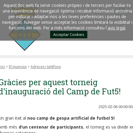
Aquest lloc web fa servir cookies pròpies i de tercers per faciliar-te
una experiència de navegació òptima i recabar informació anònima
per millorar i adaptar-nos a les teves preferències i pautes de
navegació. Navegar sense acceptar les cookies limitarà la visibilitat i
funcions del web. Per a més informació consulteu l´
avis legal
.
Acceptar Cookies
nici
>
El municipi
>
Adreces i telèfons
Gràcies per aquest torneig
d'inauguració del Camp de Fut5!
2025-02-06 00:00:00
Un gran èxit al
nou camp de gespa artificial de futbol 5!
Amb més
d’un centenar de participants
, el torneig es va dividir e
diverses categories: