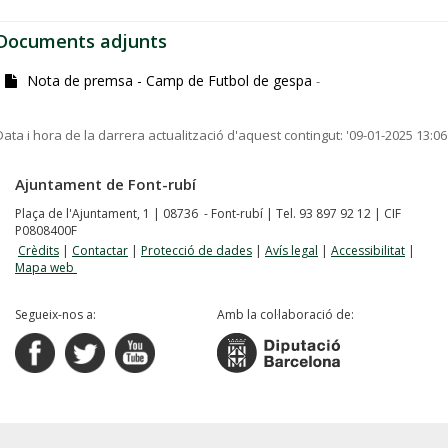
Documents adjunts
Nota de premsa - Camp de Futbol de gespa
-
Data i hora de la darrera actualització d'aquest contingut:
'09-01-2025 13:06
Ajuntament de Font-rubí
Plaça de l'Ajuntament, 1 | 08736 - Font-rubí | Tel. 93 897 92 12 | CIF
P0808400F
Crèdits
|
Contactar
|
Protecció de dades
|
Avís legal
|
Accessibilitat
|
Mapa web
Segueix-nos a:
Amb la col·laboració de: