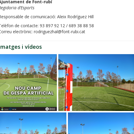
Ajuntament de Font-rubí
Regidoria d’Esports
Responsable de comunicació: Aleix Rodríguez Hill
Telèfon de contacte: 93 897 92 12 / 689 38 88 58
Correu electrònic: rodriguezhal@font-rubi.cat
Imatges i vídeos