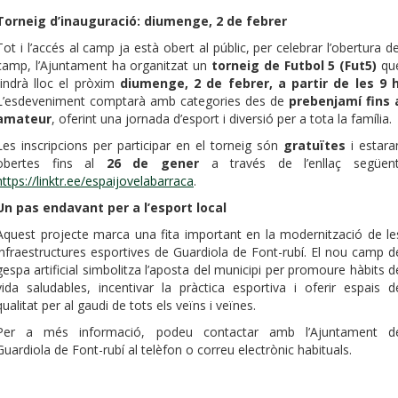
Torneig d’inauguració: diumenge, 2 de febrer
Tot i l’accés al camp ja està obert al públic, per celebrar l’obertura de
camp, l’Ajuntament ha organitzat un
torneig de Futbol 5 (Fut5)
qu
tindrà lloc el pròxim
diumenge, 2 de febrer, a partir de les 9 
L’esdeveniment comptarà amb categories des de
prebenjamí fins 
amateur
, oferint una jornada d’esport i diversió per a tota la família.
Les inscripcions per participar en el torneig són
gratuïtes
i estara
obertes fins al
26 de gener
a través de l’enllaç següent
https://linktr.ee/espaijovelabarraca
.
Un pas endavant per a l’esport local
Aquest projecte marca una fita important en la modernització de le
infraestructures esportives de Guardiola de Font-rubí. El nou camp d
gespa artificial simbolitza l’aposta del municipi per promoure hàbits d
vida saludables, incentivar la pràctica esportiva i oferir espais d
qualitat per al gaudi de tots els veïns i veïnes.
Per a més informació, podeu contactar amb l’Ajuntament d
Guardiola de Font-rubí al telèfon o correu electrònic habituals.