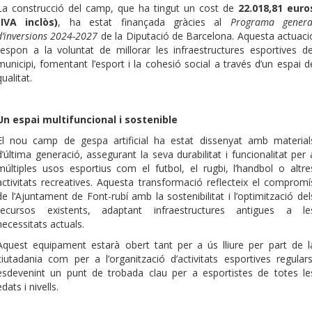
La construcció del camp, que ha tingut un cost de
22.018,81 euro
(IVA inclòs)
, ha estat finançada gràcies al
Programa genera
d’inversions 2024-2027
de la Diputació de Barcelona. Aquesta actuaci
respon a la voluntat de millorar les infraestructures esportives de
municipi, fomentant l’esport i la cohesió social a través d’un espai d
qualitat.
Un espai multifuncional i sostenible
El nou camp de gespa artificial ha estat dissenyat amb material
d’última generació, assegurant la seva durabilitat i funcionalitat per 
múltiples usos esportius com el futbol, el rugbi, l’handbol o altre
activitats recreatives. Aquesta transformació reflecteix el compromí
de l’Ajuntament de Font-rubí amb la sostenibilitat i l’optimització del
recursos existents, adaptant infraestructures antigues a le
necessitats actuals.
Aquest equipament estarà obert tant per a ús lliure per part de l
ciutadania com per a l’organització d’activitats esportives regulars
esdevenint un punt de trobada clau per a esportistes de totes le
edats i nivells.