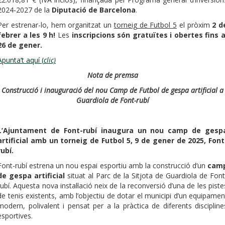
2024-2027 de la
Diputació de Barcelona
.
Per estrenar-lo, hem organitzat un
torneig de Futbol 5
el pròxim
2 d
febrer a les 9 h!
Les
inscripcions són gratuïtes i obertes fins a
26 de gener.
Apunta’t aquí (
clic)
Nota de premsa
Construcció i inauguració del nou Camp de Futbol de gespa artificial a
Guardiola de Font-rubí
L’Ajuntament de Font-rubí inaugura un nou camp de gesp
artificial amb un torneig de Futbol 5, 9 de gener de 2025, Font
rubí.
Font-rubí estrena un nou espai esportiu amb la construcció d’un
cam
de gespa artificial
situat al Parc de la Sitjota de Guardiola de Font
rubí. Aquesta nova instal·lació neix de la reconversió d’una de les piste
de tenis existents, amb l’objectiu de dotar el municipi d’un equipamen
modern, polivalent i pensat per a la pràctica de diferents discipline
esportives.