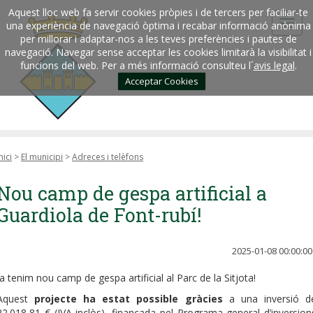
Aquest lloc web fa servir cookies pròpies i de tercers per faciliar-te
una experiència de navegació òptima i recabar informació anònima
per millorar i adaptar-nos a les teves preferències i pautes de
navegació. Navegar sense acceptar les cookies limitarà la visibilitat i
funcions del web. Per a més informació consulteu l´
avis legal
.
Acceptar Cookies
nici
>
El municipi
>
Adreces i telèfons
Nou camp de gespa artificial a
Guardiola de Font-rubí!
2025-01-08 00:00:00
Ja tenim nou camp de gespa artificial al Parc de la Sitjota!
Aquest
projecte ha estat possible gràcies
a una inversió d
22.018,81 € (IVA inclòs), finançada pel Programa general d’inversion