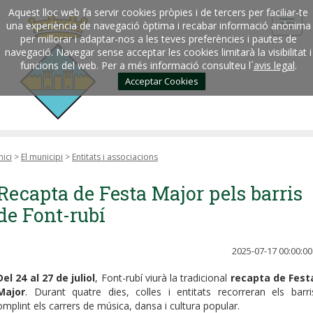
Aquest lloc web fa servir cookies pròpies i de tercers per faciliar-te
una experiència de navegació òptima i recabar informació anònima
per millorar i adaptar-nos a les teves preferències i pautes de
navegació. Navegar sense acceptar les cookies limitarà la visibilitat i
funcions del web. Per a més informació consulteu l´
avis legal
.
Acceptar Cookies
nici
>
El municipi
>
Entitats i associacions
Recapta de Festa Major pels barris
de Font-rubí
2025-07-17 00:00:00
Del 24 al 27 de juliol
, Font-rubí viurà la tradicional
recapta de Fest
Major
. Durant quatre dies, colles i entitats recorreran els barri
omplint els carrers de música, dansa i cultura popular.