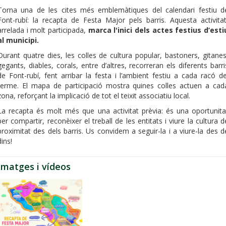
Torna una de les cites més emblemàtiques del calendari festiu d
Font-rubí: la recapta de Festa Major pels barris. Aquesta activitat
arrelada i molt participada,
marca l'inici dels actes festius d’esti
al municipi.
Durant quatre dies, les colles de cultura popular, bastoners, gitanes
gegants, diables, corals, entre d’altres, recorreran els diferents barri
de Font-rubí, fent arribar la festa i l’ambient festiu a cada racó de
terme. El mapa de participació mostra quines colles actuen a cad
zona, reforçant la implicació de tot el teixit associatiu local.
La recapta és molt més que una activitat prèvia: és una oportunita
per compartir, reconèixer el treball de les entitats i viure la cultura d
proximitat des dels barris. Us convidem a seguir-la i a viure-la des d
dins!
Imatges i vídeos