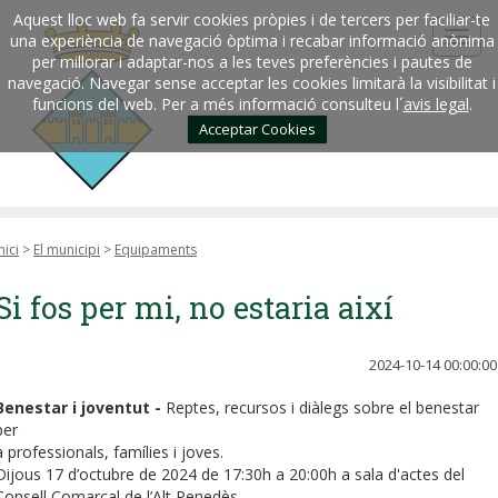
Aquest lloc web fa servir cookies pròpies i de tercers per faciliar-te
una experiència de navegació òptima i recabar informació anònima
per millorar i adaptar-nos a les teves preferències i pautes de
navegació. Navegar sense acceptar les cookies limitarà la visibilitat i
funcions del web. Per a més informació consulteu l´
avis legal
.
Acceptar Cookies
nici
>
El municipi
>
Equipaments
Si fos per mi, no estaria així
2024-10-14 00:00:00
Benestar i joventut -
Reptes, recursos i diàlegs sobre el benestar
per
a professionals, famílies i joves.
Dijous 17 d’octubre de 2024 de 17:30h a 20:00h a sala d'actes del
Consell Comarcal de l’Alt Penedès