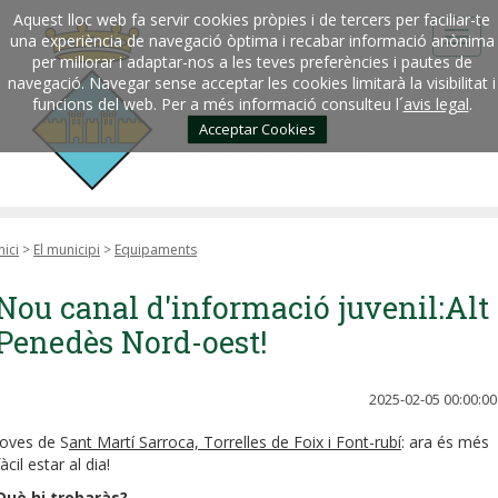
Aquest lloc web fa servir cookies pròpies i de tercers per faciliar-te
una experiència de navegació òptima i recabar informació anònima
per millorar i adaptar-nos a les teves preferències i pautes de
navegació. Navegar sense acceptar les cookies limitarà la visibilitat i
funcions del web. Per a més informació consulteu l´
avis legal
.
Acceptar Cookies
nici
>
El municipi
>
Equipaments
Nou canal d'informació juvenil:Alt
Penedès Nord-oest!
2025-02-05 00:00:00
Joves de S
ant Martí Sarroca, Torrelles de Foix i Font-rubí
: ara és més
fàcil estar al dia!
Què hi trobaràs?