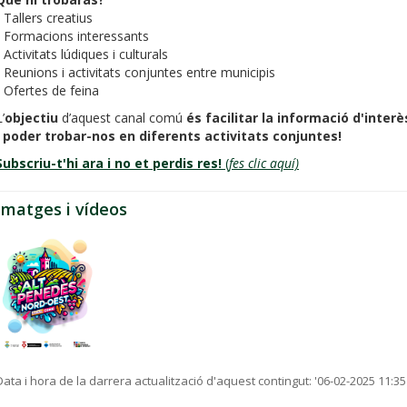
- Tallers creatius
- Formacions interessants
- Activitats lúdiques i culturals
- Reunions i activitats conjuntes entre municipis
- Ofertes de feina
’
objectiu
d’aquest canal comú
és facilitar la informació d'interè
i poder trobar-nos en diferents activitats conjuntes!
Subscriu-t'hi ara i no et perdis res!
(
fes clic aquí)
Imatges i vídeos
Data i hora de la darrera actualització d'aquest contingut:
'06-02-2025 11:35