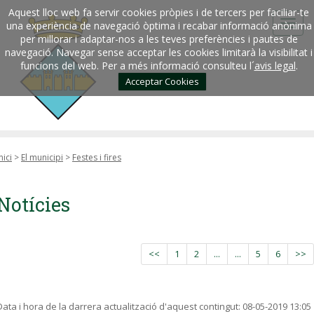
Aquest lloc web fa servir cookies pròpies i de tercers per faciliar-te
una experiència de navegació òptima i recabar informació anònima
per millorar i adaptar-nos a les teves preferències i pautes de
navegació. Navegar sense acceptar les cookies limitarà la visibilitat i
funcions del web. Per a més informació consulteu l´
avis legal
.
Acceptar Cookies
nici
>
El municipi
>
Festes i fires
Notícies
<<
1
2
...
...
5
6
>>
Data i hora de la darrera actualització d'aquest contingut:
08-05-2019 13:05