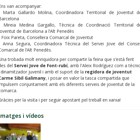
Ens van acompanyar:
- Marta Gallardo Molina, Coordinadora Territorial de Joventut d
Barcelona
- Mireia Medina Gargallo, Tècnica de Coordinació Territorial d
Joventut de Barcelona a l’Alt Penedès
- Foix Pareta, Consellera Comarcal de Joventut
- Anna Segura, Coordinadora Tècnica del Servei Jove del Consel
Comarcal de l’Alt Penedès.
Una trobada molt enriquidora per compartir la feina que s’està fent
des del
Servei Jove de Font-rubí
, amb l'Aleix Rodríguez com a tècni
i dinamitzador juvenil i amb el suport de la
regidora de joventut
Carme Sibil Galimany
, i posar en valor la tasca compartida que
impulsem conjuntament amb els diferents serveis de joventut de la
comarca.
Gràcies per la visita i per seguir apostant pel treball en xarxa!
Imatges i vídeos