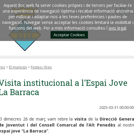
Aquest lloc web fa servir cookies pròpies i de tercers per faciliar-te
una experiència de navegació òptima i recabar informació anònima
per millorar i adaptar-nos a les teves preferències i pautes de
navegació. Navegar sense acceptar les cookies limitarà la visibilitat i
funcions del web. Per a més informació consulteu l´
avis legal
.
Acceptar Cookies
nici
>
El municipi
>
Festes i fires
Visita institucional a l'Espai Jove
La Barraca
2025-03-31 00:00:00
El dimecres 26 de març vam rebre la
visita
de la
Direcció Genera
de Joventut i del Consell Comarcal de l’Alt Penedès
al nostr
espai jove “La Barraca”
.