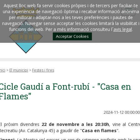
Aquest lloc web fa servir cookies pròpies i de tercers per faciliar-te
una experiència de navegació òptima i recabar informació anònima
per millorar i adaptar-nos a les teves preferències i pautes de
navegació. Navegar sense acceptar les cookies limitarà la visibilitat i
funcions del web. Per a més informació consulteu l´
avis legal
.
Acceptar Cookies
nici
>
El municipi
>
Festes i fires
Cicle Gaudí a Font-rubí - "Casa en
Flames"
2024-11-12 00:00:00
El pròxim divendres
22 de novembre a les 20:30h
, vine al Centr
Recreatiu (Av. Catalunya 45) a gaudir de "
Casa en flames
".
Sinopsi
:
La Montse vol passar un cap de setmana perfecte amb la sev