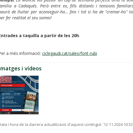
família a Cadaqués. Però entre ex, fills distants i tensions familiars
haurà de lluitar per aconseguir-ho… fins i tot si ha de "cremar-ho" to
per fer realitat el seu somni!
Entrades a taquilla a partir de les 20h
.
Per a més informació:
ciclegaudi.cat/sales/font-rubi
Imatges i vídeos
Data i hora de la darrera actualització d'aquest contingut:
'12-11-2024 10:32