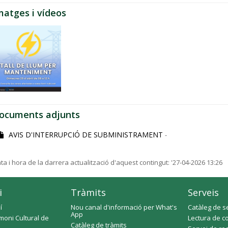
matges i vídeos
ocuments adjunts
AVIS D'INTERRUPCIÓ DE SUBMINISTRAMENT
-
ta i hora de la darrera actualització d'aquest contingut:
'27-04-2026 13:26
i
Tràmits
Serveis
í
Nou canal d'informació per What's
Catàleg de s
App
moni Cultural de
Lectura de c
Catàleg de tràmits