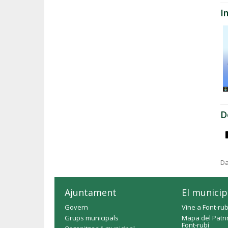
I
D
Da
Ajuntament
El municip
Govern
Vine a Font-rub
Grups municipals
Mapa del Patri
Font-rubí