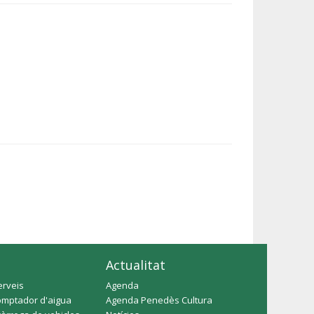
Actualitat
erveis
Agenda
omptador d'aigua
Agenda Penedès Cultura