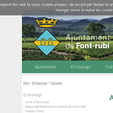
Data i hora oficials: 06/08/2026
14:22
Aquest lloc web fa servir cookies pròpies i de tercers per faciliar-t
Navegar sense acceptar les cookies l
Ajuntament
El municipi
Trà
Inici
>
El municipi
>
Turisme
El municipi
A
Vine a Font-rubí
Mapa del Patrimoni Cultural de Font-rubí
Festes i fires