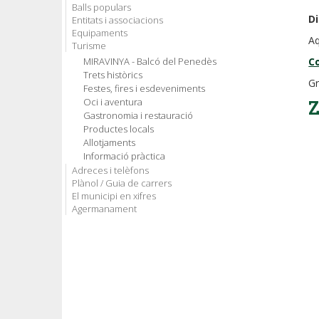
Balls populars
Di
Entitats i associacions
Equipaments
Aq
Turisme
MIRAVINYA - Balcó del Penedès
Co
Trets històrics
Gr
Festes, fires i esdeveniments
Oci i aventura
Z
Gastronomia i restauració
Productes locals
Allotjaments
Informació pràctica
Adreces i telèfons
Plànol / Guia de carrers
El municipi en xifres
Agermanament