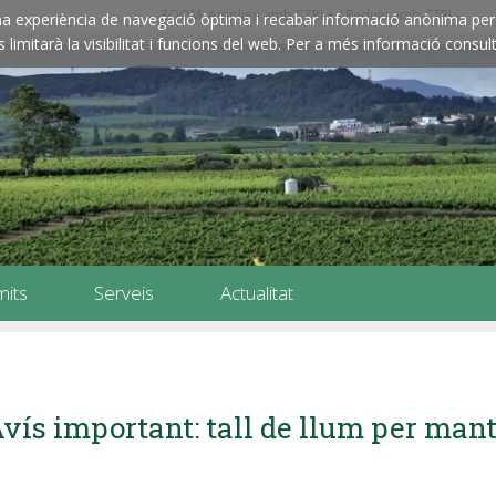
ZOOM: Amplieu amb CTRL+ / Reduïu amb CTRL-
e una experiència de navegació òptima i recabar informació anònima per 
imitarà la visibilitat i funcions del web. Per a més informació consult
mits
Serveis
Actualitat
vís important: tall de llum per ma