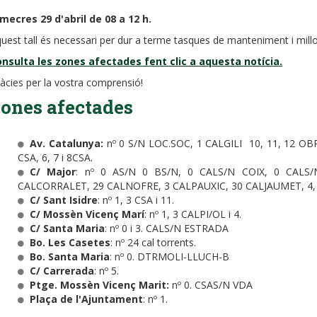
mecres 29 d'abril de 08 a 12 h.
uest tall és necessari per dur a terme tasques de manteniment i millor
nsulta les zones afectades fent clic a aquesta notícia.
àcies per la vostra comprensió!
ones afectades
Av. Catalunya:
nº 0 S/N LOC.SOC, 1 CALGILI 10, 11, 12 OBR,
CSA, 6, 7 i 8CSA.
C/ Major
: nº 0 AS/N 0 BS/N, 0 CALS/N COIX, 0 CALS
CALCORRALET, 29 CALNOFRE, 3 CALPAUXIC, 30 CALJAUMET, 4, 
C/ Sant Isidre
: nº 1, 3 CSA i 11.
C/ Mossèn Vicenç Marí
: nº 1, 3 CALPI/OL i 4.
C/ Santa Maria
: nº 0 i 3. CALS/N ESTRADA
Bo. Les Casetes
: nº 24 cal torrents.
Bo. Santa Maria
: nº 0. DTRMOLI-LLUCH-B
C/ Carrerada
: nº 5.
Ptge. Mossèn Vicenç Marit:
nº 0. CSAS/N VDA
Plaça de l'Ajuntament
: nº 1.