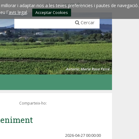
Idiomes:
esp
eng
fra
millorar i adaptar-nos a les teves preferències i pautes de navegació.
eu l´
avis legal
.
Acceptar Cookies
Cercar
Comparteix-ho:
nteniment
2026-04-27 00:00:00