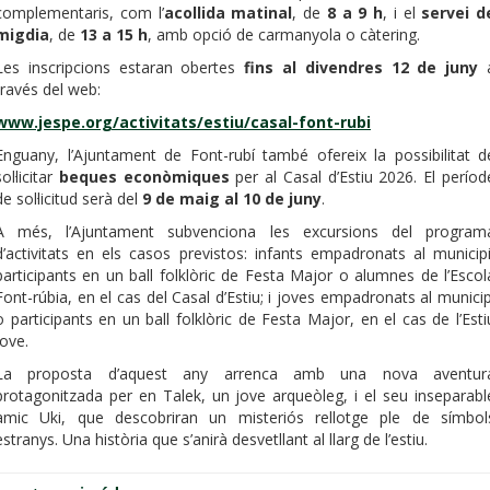
complementaris, com l’
acollida matinal
, de
8 a 9 h
, i el
servei d
migdia
, de
13 a 15 h
, amb opció de carmanyola o càtering.
Les inscripcions estaran obertes
fins al divendres 12 de juny
través del web:
www.jespe.org/activitats/estiu/casal-font-rubi
Enguany, l’Ajuntament de Font-rubí també ofereix la possibilitat d
sol·licitar
beques econòmiques
per al Casal d’Estiu 2026. El períod
de sol·licitud serà del
9 de maig al 10 de juny
.
A més, l’Ajuntament subvenciona les excursions del program
d’activitats en els casos previstos: infants empadronats al municipi
participants en un ball folklòric de Festa Major o alumnes de l’Escol
Font-rúbia, en el cas del Casal d’Estiu; i joves empadronats al municip
o participants en un ball folklòric de Festa Major, en el cas de l’Esti
Jove.
La proposta d’aquest any arrenca amb una nova aventur
protagonitzada per en Talek, un jove arqueòleg, i el seu inseparabl
amic Uki, que descobriran un misteriós rellotge ple de símbol
estranys. Una història que s’anirà desvetllant al llarg de l’estiu.