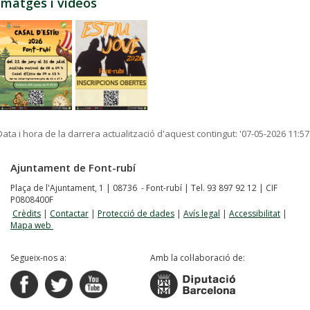
Imatges i vídeos
Data i hora de la darrera actualització d'aquest contingut:
'07-05-2026 11:57
Ajuntament de Font-rubí
Plaça de l'Ajuntament, 1 | 08736 - Font-rubí | Tel. 93 897 92 12 | CIF
P0808400F
Crèdits
|
Contactar
|
Protecció de dades
|
Avís legal
|
Accessibilitat
|
Mapa web
Segueix-nos a:
Amb la col·laboració de: