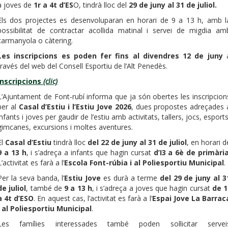
a joves de
1r a 4t d’ES
O, tindrà lloc del
29 de juny al 31 de juliol.
Els dos projectes es desenvoluparan en horari de 9 a 13 h, amb l
possibilitat de contractar acollida matinal i servei de migdia am
carmanyola o càtering.
Les inscripcions es poden fer fins al divendres 12 de juny
través del web del Consell Esportiu de l’Alt Penedès.
Inscripcions
(clic)
L’Ajuntament de Font-rubí informa que ja són obertes les inscripcion
per al
Casal d’Estiu i l’Estiu Jove 2026
, dues propostes adreçades 
infants i joves per gaudir de l’estiu amb activitats, tallers, jocs, esports
gimcanes, excursions i moltes aventures.
El
Casal d’Estiu
tindrà lloc
del 22 de juny al 31 de juliol
, en horari d
9 a 13 h
, i s’adreça a infants que hagin cursat
d’I3 a 6è de primàri
L’activitat es farà a l’
Escola Font-rúbia i al Poliesportiu Municipal
.
Per la seva banda, l’
Estiu Jove
es durà a terme
del 29 de juny al 3
de juliol
, també de
9 a 13 h
, i s’adreça a joves que hagin cursat
de 1
a 4t d’ESO
. En aquest cas, l’activitat es farà a l’
Espai Jove La Barrac
i al Poliesportiu Municipal
.
Les famílies interessades també poden sol·licitar servei