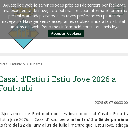
Aquest lloc web fa servir cookies pròpies i de tercers per faciliar-te
una experiència de navegació òptima i recabar informació anònima
per millorar i adaptar-nos a les teves preferències i pautes de
navegació. Navegar sense acceptar les cookies limitarà la visibilitat i
funcions del web. Per a més informació consulteu l´
avis legal
.
Acceptar Cookies
nici
>
El municipi
>
Turisme
Casal d'Estiu i Estiu Jove 2026 a
Font-rubí
2026-05-07 00:00:00
L’Ajuntament de Font-rubí obre les inscripcions al Casal d’Estiu i 
l’Estiu Jove 2026. El Casal d’Estiu, per a
infants d’I3 a 6è de primàri
es farà
del 22 de juny al 31 de juliol,
mentre que l’Estiu Jove, adreça