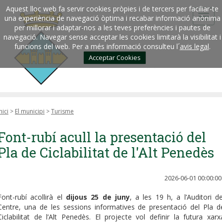
Aquest lloc web fa servir cookies pròpies i de tercers per faciliar-te
una experiència de navegació òptima i recabar informació anònima
per millorar i adaptar-nos a les teves preferències i pautes de
navegació. Navegar sense acceptar les cookies limitarà la visibilitat i
funcions del web. Per a més informació consulteu l´
avis legal
.
Acceptar Cookies
nici
>
El municipi
>
Turisme
Font-rubí acull la presentació del
Pla de Ciclabilitat de l'Alt Penedès
2026-06-01 00:00:00
Font-rubí acollirà el
dijous 25 de juny
, a les 19 h, a l’Auditori de
Centre, una de les sessions informatives de presentació del Pla d
Ciclabilitat de l’Alt Penedès. El projecte vol definir la futura xarx