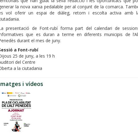
territorials que han guiat la seva redacció i les oportunitats que po
generar la nova xarxa pedalable per al conjunt de la comarca. Tamb
es vol oferir un espai de diàleg, retorn i escolta activa amb l
ciutadania.
La presentació de Font-rubí forma part del calendari de session
informatives que es duran a terme en diferents municipis de l’Al
Penedès durant el mes de juny.
Sessió a Font-rubí
Dijous 25 de juny, a les 19 h
Auditori del Centre
Oberta a la ciutadania
Imatges i vídeos