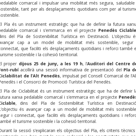
pedalable comarcal i impulsar una mobilitat més segura, saludable 
sostenible, tant per als desplaçaments quotidians com per al turism
sostenible.
El Pla és un instrument estratègic que ha de definir la futura xarx
pedalable comarcal i s’emmarca en el projecte
Penedès Ciclabl
dins del Pla de Sostenibilitat Turística en Destinació. L’objectiu é
avançar cap a un model de mobilitat més sostenible, segur 
connectat, que faciliti els desplaçaments quotidians i reforci també e
turisme sostenible i la cohesió territorial.
El proper
dijous 25 de juny, a les 19 h
, l’
Auditori del Centre d
Font-rubí
acollirà una sessió informativa de presentació del
Pla d
Ciclabilitat de l’Alt Penedès
, impulsat pel Consell Comarcal de l’Al
Penedès i el Consorci de Promoció Turística del Penedès.
El Pla de Ciclabilitat és un instrument estratègic que ha de definir l
futura xarxa pedalable comarcal i s’emmarca en el projecte
Penedè
Ciclable
, dins del Pla de Sostenibilitat Turística en Destinació
L’objectiu és avançar cap a un model de mobilitat més sostenible
segur i connectat, que faciliti els desplaçaments quotidians i reforc
també el turisme sostenible i la cohesió territorial.
Durant la sessió s’explicaran els objectius del Pla, els criteris tècnics 