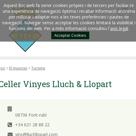
Aquest lloc web fa servir cookies pròpies i de tercers per faciliar-te
una experiència de navegació òptima i recabar informació anònima
per millorar i adaptar-nos a les teves preferències i pautes de
navegació. Navegar sense acceptar les cookies limitarà la visibilitat i
funcions del web. Per a més informació consulteu l´
avis legal
.
Acceptar Cookies
nici
>
El municipi
>
Turisme
Celler Vinyes Lluch & Llopart
08736 Font-rubí
+34 621 28 88 22
vins@lluchllopart.com