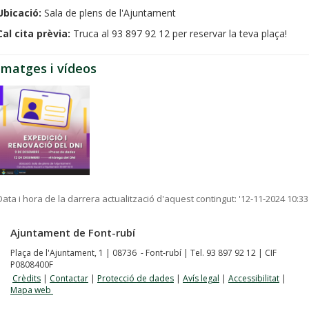
Ubicació:
Sala de plens de l'Ajuntament
Cal cita prèvia:
Truca al 93 897 92 12 per reservar la teva plaça!
Imatges i vídeos
Data i hora de la darrera actualització d'aquest contingut:
'12-11-2024 10:33
Ajuntament de Font-rubí
Plaça de l'Ajuntament, 1 | 08736 - Font-rubí | Tel. 93 897 92 12 | CIF
P0808400F
Crèdits
|
Contactar
|
Protecció de dades
|
Avís legal
|
Accessibilitat
|
Mapa web