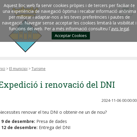
Aquest lloc web fa servir cookies pròpies i de tercers per faciliar-te
una experiència de navegació òptima i recabar informació anònima
per millorar i adaptar-nos a les teves preferències i pautes de
navegació. Navegar sense acceptar les cookies limitarà la visibilitat i
funcions del web. Per a més informació consulteu l´
avis legal
.
Acceptar Cookies
nici
>
El municipi
>
Turisme
Expedició i renovació del DNI
2024-11-06 00:00:00
Necessites renovar el teu DNI o obtenir-ne un de nou?
-
9 de desembre:
Presa de dades
-
12 de desembre:
Entrega del DNI