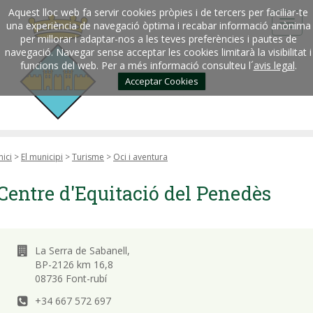
Aquest lloc web fa servir cookies pròpies i de tercers per faciliar-te
una experiència de navegació òptima i recabar informació anònima
per millorar i adaptar-nos a les teves preferències i pautes de
navegació. Navegar sense acceptar les cookies limitarà la visibilitat i
funcions del web. Per a més informació consulteu l´
avis legal
.
Acceptar Cookies
nici
>
El municipi
>
Turisme
>
Oci i aventura
Centre d'Equitació del Penedès
La Serra de Sabanell,
BP-2126 km 16,8
08736 Font-rubí
+34 667 572 697