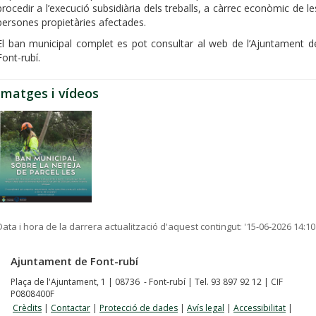
procedir a l’execució subsidiària dels treballs, a càrrec econòmic de le
persones propietàries afectades.
El ban municipal complet es pot consultar al web de l’Ajuntament d
Font-rubí.
Imatges i vídeos
Data i hora de la darrera actualització d'aquest contingut:
'15-06-2026 14:10
Ajuntament de Font-rubí
Plaça de l'Ajuntament, 1 | 08736 - Font-rubí | Tel. 93 897 92 12 | CIF
P0808400F
Crèdits
|
Contactar
|
Protecció de dades
|
Avís legal
|
Accessibilitat
|