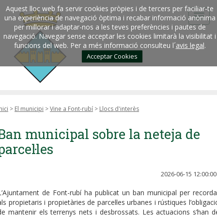
Aquest lloc web fa servir cookies pròpies i de tercers per faciliar-te
una experiència de navegació òptima i recabar informació anònima
per millorar i adaptar-nos a les teves preferències i pautes de
navegació. Navegar sense acceptar les cookies limitarà la visibilitat i
funcions del web. Per a més informació consulteu l´
avis legal
.
Acceptar Cookies
nici
>
El municipi
>
Vine a Font-rubí
>
Llocs d'interès
Ban municipal sobre la neteja de
parcel·les
2026-06-15 12:00:00
L’Ajuntament de Font-rubí ha publicat un ban municipal per recorda
als propietaris i propietàries de parcel·les urbanes i rústiques l’obligaci
de mantenir els terrenys nets i desbrossats. Les actuacions s’han d