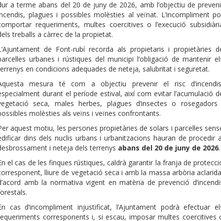
dur a terme abans del 20 de juny de 2026, amb l’objectiu de preveni
incendis, plagues i possibles molèsties al veïnat. L’incompliment po
comportar requeriments, multes coercitives o l’execució subsidiàri
dels treballs a càrrec de la propietat.
L’Ajuntament de Font-rubí recorda als propietaris i propietàries d
parcel·les urbanes i rústiques del municipi l’obligació de mantenir el
terrenys en condicions adequades de neteja, salubritat i seguretat.
Aquesta mesura té com a objectiu prevenir el risc d’incendis
especialment durant el període estival, així com evitar l’acumulació d
vegetació seca, males herbes, plagues d’insectes o rosegadors 
possibles molèsties als veïns i veïnes confrontants.
Per aquest motiu, les persones propietàries de solars i parcel·les sens
edificar dins dels nuclis urbans i urbanitzacions hauran de procedir a
desbrossament i neteja dels terrenys
abans del 20 de juny de 2026
.
En el cas de les finques rústiques, caldrà garantir la franja de protecci
corresponent, lliure de vegetació seca i amb la massa arbòria aclarida
d’acord amb la normativa vigent en matèria de prevenció d’incendi
forestals.
En cas d’incompliment injustificat, l’Ajuntament podrà efectuar el
requeriments corresponents i, si escau, imposar multes coercitives 