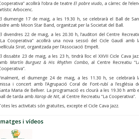
Cooperativa” acollirà l’obra de teatre
El pobre viudo
, a càrrec de l’elen
artístic Arbocenc.
El diumenge 17 de maig, a les 19.30 h, se celebrarà el Ball de San
Isidre amb Moon Star Band, organitzat per la Societat del Ball.
El divendres 22 de maig, a les 20.30 h, l’auditori del Centre Recreati
“La Cooperativa” acollirà una nova sessió del Cicle Gaudí amb l
pel·lícula
Sirat
, organitzada per l’Associació Empelt.
El dissabte 23 de maig, a les 23 h, tindrà lloc el XXVII Cicle Cava Jaz
amb
Martín Burguez & His Rhythm Combo
, al Centre Recreatiu “L
Cooperativa”.
Finalment, el diumenge 24 de maig, a les 11.30 h, se celebrarà l
missa i concert amb l’Agrupació Coral de Font-rubí a l’església d
Santa Maria de Bellver. La programació es clourà a les 19.30 h amb e
ball de tarda amb
Xarop de Nit
, al Centre Recreatiu “La Cooperativa”.
Totes les activitats són gratuïtes, excepte el Cicle Cava Jazz.
Imatges i vídeos