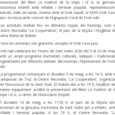
presentació del llibre
La tradició de la vinya i el vi
, la gimcan
tractorista infantil amb inflable i berenar popular, representacion
teatrals, balls de tarda, cinema amb el Cicle Gaudí, el XXVII Cicle Cav
Jazz i la missa amb concert de l’Agrupació Coral de Font-rubí.
Les activitats tindran lloc en diferents espais del municipi, com e
Centre Recreatiu “La Cooperativa”, el parc de la Sitjota i l’església d
Santa Maria de Bellver.
Totes les activitats són gratuïtes, excepte el Cicle Cava Jazz.
Font-rubí celebrarà les Festes de Sant Isidre 2026 del 9 al 24 de mai
amb un ampli programa d’activitats culturals, lúdiques i tradicional
organitzades per diferents entitats del municipi i l’Ajuntament de Font
rubí.
La programació començarà el dissabte 9 de maig, a les 16 h, amb e
Campionat de Truc al Centre Recreatiu “La Cooperativa”, organitza
per l’Associació de la Gent Gran. El mateix dia, a les 19 h, l’auditori de
mateix equipament acollirà la presentació del llibre
La tradició de l
vinya i el vi
, a càrrec de l’Associació Empelt.
El dissabte 16 de maig, a les 17.30 h, el parc de la Sitjota ser
l’escenari de la gimcana tractorista de Sant Isidre per a infants, am
inflable i berenar popular. A les 19 h, el Centre Recreatiu “L