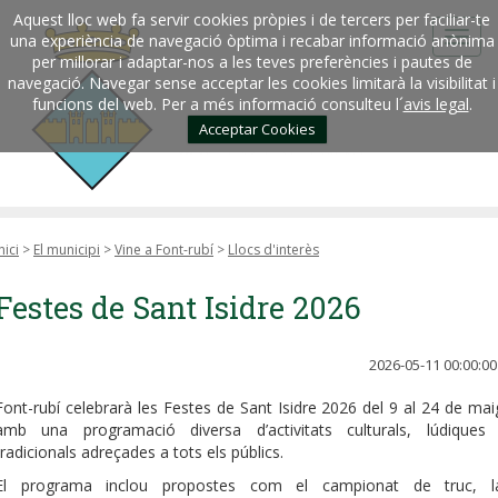
Aquest lloc web fa servir cookies pròpies i de tercers per faciliar-te
una experiència de navegació òptima i recabar informació anònima
per millorar i adaptar-nos a les teves preferències i pautes de
navegació. Navegar sense acceptar les cookies limitarà la visibilitat i
funcions del web. Per a més informació consulteu l´
avis legal
.
Acceptar Cookies
nici
>
El municipi
>
Vine a Font-rubí
>
Llocs d'interès
Festes de Sant Isidre 2026
2026-05-11 00:00:00
Font-rubí celebrarà les Festes de Sant Isidre 2026 del 9 al 24 de mai
amb una programació diversa d’activitats culturals, lúdiques 
tradicionals adreçades a tots els públics.
El programa inclou propostes com el campionat de truc, l