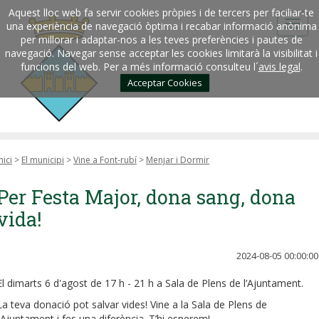
Aquest lloc web fa servir cookies pròpies i de tercers per faciliar-te
una experiència de navegació òptima i recabar informació anònima
per millorar i adaptar-nos a les teves preferències i pautes de
navegació. Navegar sense acceptar les cookies limitarà la visibilitat i
funcions del web. Per a més informació consulteu l´
avis legal
.
Acceptar Cookies
nici
>
El municipi
>
Vine a Font-rubí
>
Menjar i Dormir
Per Festa Major, dona sang, dona
vida!
2024-08-05 00:00:00
El dimarts 6 d'agost de 17 h - 21 h a Sala de Plens de l’Ajuntament.
La teva donació pot salvar vides! Vine a la Sala de Plens de
l’Ajuntament i fes una diferència. T’hi esperem!