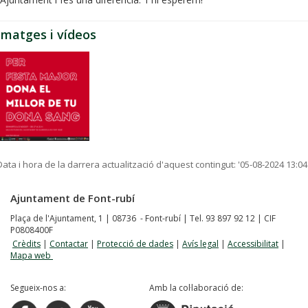
Imatges i vídeos
Data i hora de la darrera actualització d'aquest contingut:
'05-08-2024 13:04
Ajuntament de Font-rubí
Plaça de l'Ajuntament, 1 | 08736 - Font-rubí | Tel. 93 897 92 12 | CIF
P0808400F
Crèdits
|
Contactar
|
Protecció de dades
|
Avís legal
|
Accessibilitat
|
Mapa web
Segueix-nos a:
Amb la col·laboració de: