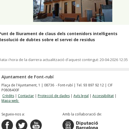
Punt de lliurament de claus dels contenidors intel·ligents
Resolució de dubtes sobre el servei de residus
Data i hora de la darrera actualització d'aquest contingut:
20-04-2026 12:35
Ajuntament de Font-rubí
Plaça de l'Ajuntament, 1 | 08736 - Font-rubí | Tel. 93 897 92 12 | CIF
P0808400F
Crèdits
|
Contactar
|
Protecció de dades
|
Avís legal
|
Accessibilitat
|
Mapa web
Segueix-nos a:
Amb la col·laboració de: