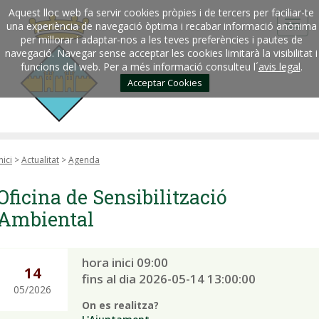
Aquest lloc web fa servir cookies pròpies i de tercers per faciliar-te
una experiència de navegació òptima i recabar informació anònima
per millorar i adaptar-nos a les teves preferències i pautes de
navegació. Navegar sense acceptar les cookies limitarà la visibilitat i
funcions del web. Per a més informació consulteu l´
avis legal
.
Acceptar Cookies
nici
>
Actualitat
>
Agenda
Oficina de Sensibilització
Ambiental
hora inici 09:00
14
fins al dia 2026-05-14 13:00:00
05/2026
On es realitza?