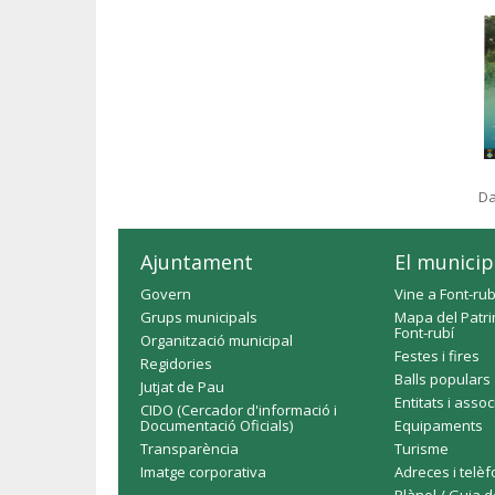
Da
Ajuntament
El municip
Govern
Vine a Font-rub
Grups municipals
Mapa del Patri
Font-rubí
Organització municipal
Festes i fires
Regidories
Balls populars
Jutjat de Pau
Entitats i asso
CIDO (Cercador d'informació i
Documentació Oficials)
Equipaments
Transparència
Turisme
Imatge corporativa
Adreces i telè