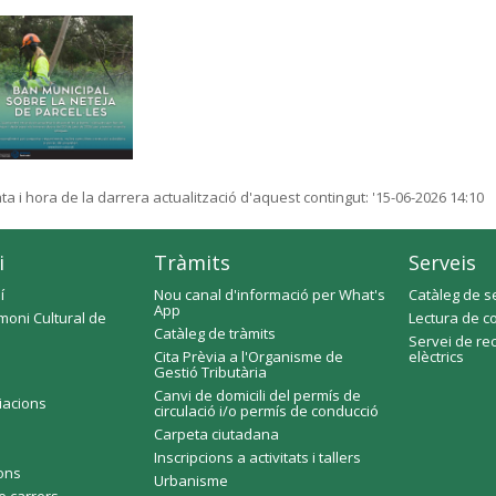
ta i hora de la darrera actualització d'aquest contingut:
'15-06-2026 14:10
i
Tràmits
Serveis
í
Nou canal d'informació per What's
Catàleg de s
App
moni Cultural de
Lectura de c
Catàleg de tràmits
Servei de re
Cita Prèvia a l'Organisme de
elèctrics
Gestió Tributària
Canvi de domicili del permís de
ciacions
circulació i/o permís de conducció
Carpeta ciutadana
Inscripcions a activitats i tallers
fons
Urbanisme