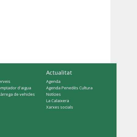
Actualitat
erveis
Agenda
omptador d'aigua
Agenda Penedès Cultura
càrrega de vehicles
Notícies
La Calaixera
Xarxes socials