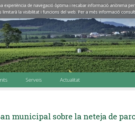
ZOOM: Amplieu amb CTRL+ / Reduïu amb CTRL-
e una experiència de navegació òptima i recabar informació anònima per 
imitarà la visibilitat i funcions del web. Per a més informació consult
mits
Serveis
Actualitat
an municipal sobre la neteja de parc