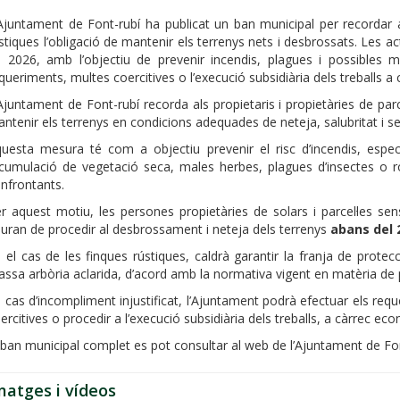
Ajuntament de Font-rubí ha publicat un ban municipal per recordar als
stiques l’obligació de mantenir els terrenys nets i desbrossats. Les 
 2026, amb l’objectiu de prevenir incendis, plagues i possibles m
queriments, multes coercitives o l’execució subsidiària dels treballs a 
Ajuntament de Font-rubí recorda als propietaris i propietàries de parce
ntenir els terrenys en condicions adequades de neteja, salubritat i se
uesta mesura té com a objectiu prevenir el risc d’incendis, especi
acumulació de vegetació seca, males herbes, plagues d’insectes o r
nfrontants.
r aquest motiu, les persones propietàries de solars i parcel·les sens
uran de procedir al desbrossament i neteja dels terrenys
abans del 
 el cas de les finques rústiques, caldrà garantir la franja de protec
ssa arbòria aclarida, d’acord amb la normativa vigent en matèria de p
 cas d’incompliment injustificat, l’Ajuntament podrà efectuar els req
ercitives o procedir a l’execució subsidiària dels treballs, a càrrec e
 ban municipal complet es pot consultar al web de l’Ajuntament de Fon
matges i vídeos