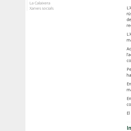
La Calaixera
L’
Xarxes socials
rú
de
re
L’
ma
Aq
l’
co
Pe
ha
En
ma
En
co
El
I