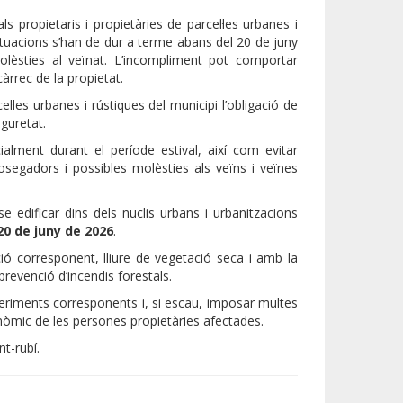
 propietaris i propietàries de parcel·les urbanes i
actuacions s’han de dur a terme abans del 20 de juny
olèsties al veïnat. L’incompliment pot comportar
càrrec de la propietat.
l·les urbanes i rústiques del municipi l’obligació de
guretat.
alment durant el període estival, així com evitar
osegadors i possibles molèsties als veïns i veïnes
e edificar dins dels nuclis urbans i urbanitzacions
20 de juny de 2026
.
ció corresponent, lliure de vegetació seca i amb la
revenció d’incendis forestals.
ueriments corresponents i, si escau, imposar multes
conòmic de les persones propietàries afectades.
t-rubí.