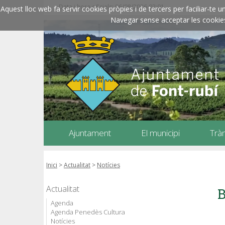
Data i hora oficials: 06/08/2026
02:01
Aquest lloc web fa servir cookies pròpies i de tercers per faciliar-t
Navegar sense acceptar les cookies l
Ajuntament
El municipi
Trà
Inici
>
Actualitat
>
Notícies
Actualitat
B
Agenda
Agenda Penedès Cultura
Notícies