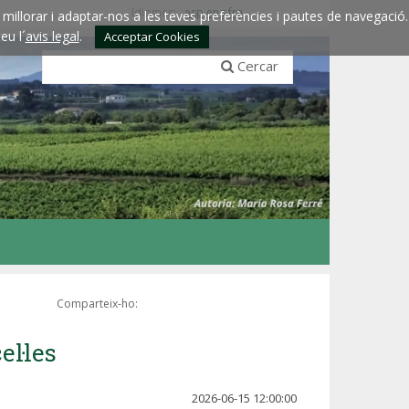
Idiomes:
esp
eng
fra
millorar i adaptar-nos a les teves preferències i pautes de navegació.
eu l´
avis legal
.
Acceptar Cookies
Cercar
Comparteix-ho:
el·les
2026-06-15 12:00:00