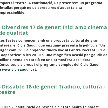
esports i teatre. A continuació, us presentem un programa
detallat perquè no us perdeu res d’aquesta cita
imprescindible.
- Divendres 17 de gener: Inici amb cinema
de qualitat
Les festes comencen amb una proposta cultural de gran
interès: el Cicle Gaudí, que enguany presenta la pel·lícula "Un
lugar común". La projecció tindrà lloc al Centre Recreatiu "La
Cooperativa" a les 20.30 h. Una magnífica ocasió per gaudir de
millor cinema en català en una atmosfera acollidora.
Consulteu els preus i el programa complet del Cicle Gaudí
a
www.ciclegaudi.cat
.
- Dissabte 18 de gener: Tradició, cultura i
teatre
13.00 h – Inauguració de l’exposició "Tota pedra fa paret"