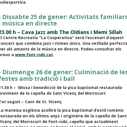
poliesportiva.
- Dissabte 25 de gener: Activitats familiar
i música en directe
23.00 h – Cava Jazz amb The Oldians i Memi Sillah
El Centre Recreatiu "La Cooperativa" serà l’escenari d’aquest
concert que combina jazz i ritmes únics. Una vetllada perfect
per als amants de la música en directe. Podeu consultar els
preus a
www.font-rubi.cat
.
- Diumenge 26 de gener: Culminació de le
festes amb tradició i ball
11.30 h – Missa i benedicció de la pica baptismal restaurada
provinent de la capella de Sant Vicenç del Morrocurt
Tot seguit – Cant de St. Vicenç
La mateixa església acollirà la pica baptismal d’estil romànic
restaurada en els últims anys i originària de la capella de Sant
Vicenç del Morrocurt de Font-rubí, capella que actualment