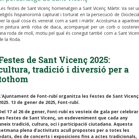
Les festes de Sant Vicenç homenatgen a Sant Vicenç Màrtir. Va ser u
religiós hispanoromà capturat i torturat en la persecució de Dioclecià
per la qual cosa és venerat com a sant i màrtir. Acostuma a aparèixe
en pintura amb roba de diaca, acompanyat per un corb o sostenin
una roda de molí, motiu pel qual és conegut també com a Sant Vicen
de la Roda.
Festes de Sant Vicenç 2025:
cultura, tradició i diversió per a
tothom
L’Ajuntament de Font-rubí organitza les Festes de Sant Vicenç
2025. 13 de gener de 2025, Font-rubí.
Del 17 al 26 de gener, Font-rubí es vesteix de gala per celebrar
les Festes de Sant Vicenç, un esdeveniment que cada any
uneix tradició, cultura, oci i participació ciutadana. Aquesta
setmana plena d’activitats acull propostes per a totes les
edats, des de concerts i exposicions fins a actes tradicionals,