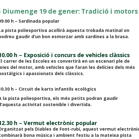
- Diumenge 19 de gener: Tradició i motors
09.00 h – Sardinada popular
La pista poliesportiva acollirà aquesta trobada matinal on
podreu gaudir d’un bon esmorzar amb sardines a la brasa.
10.00 h – Exposició i concurs de vehicles clàssics
El carrer de les Escoles es convertirà en un escenari ple de
joies del motor, amb vehicles que faran les delícies dels més
nostàlgics i apassionats dels clàssics.
10.30 h – Circuit de karts infantils ecològics
A la pista poliesportiva, els més petits podran gaudir
d’aquesta activitat sostenible i divertida.
12.30 h – Vermut electrònic popular
Organitzat pels Diables de Font-rubí, aquest vermut electròni
combinarà bona música i ambient festiu a la mateixa pista