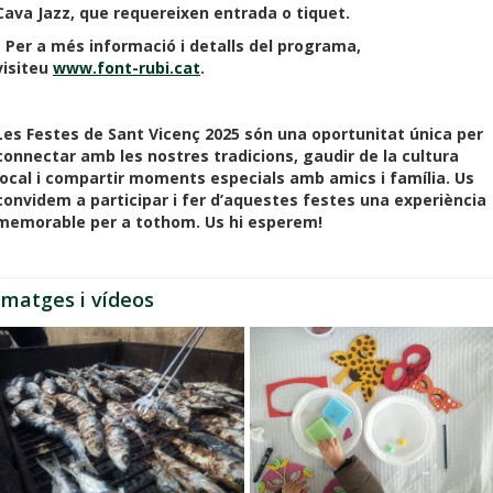
Cava Jazz, que requereixen entrada o tiquet.
- Per a més informació i detalls del programa,
visiteu
www.font-rubi.cat
.
Les Festes de Sant Vicenç 2025 són una oportunitat única per
connectar amb les nostres tradicions, gaudir de la cultura
local i compartir moments especials amb amics i família. Us
convidem a participar i fer d’aquestes festes una experiència
memorable per a tothom. Us hi esperem!
Imatges i vídeos