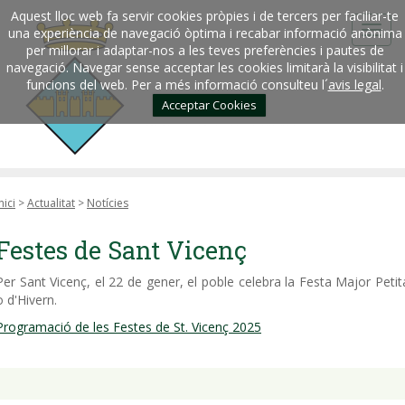
Aquest lloc web fa servir cookies pròpies i de tercers per faciliar-te
una experiència de navegació òptima i recabar informació anònima
per millorar i adaptar-nos a les teves preferències i pautes de
navegació. Navegar sense acceptar les cookies limitarà la visibilitat i
funcions del web. Per a més informació consulteu l´
avis legal
.
Acceptar Cookies
nici
>
Actualitat
>
Notícies
Festes de Sant Vicenç
Per Sant Vicenç, el 22 de gener, el poble celebra la Festa Major Petit
o d'Hivern.
Programació de les Festes de St. Vicenç 2025