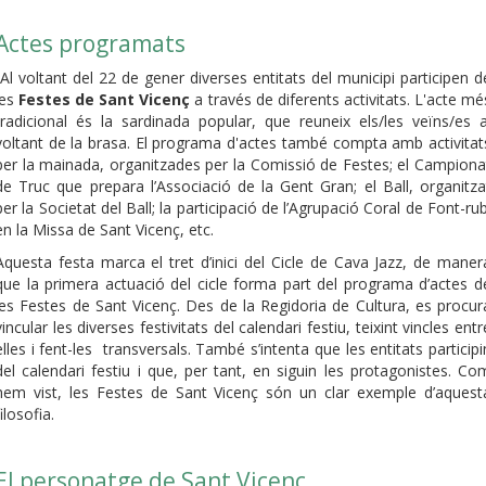
Actes programats
Al voltant del 22 de gener diverses entitats del municipi participen d
les
Festes de Sant Vicenç
a través de diferents activitats. L'acte mé
tradicional és la sardinada popular, que reuneix els/les veïns/es a
voltant de la brasa. El programa d'actes també compta amb activitat
per la mainada, organitzades per la Comissió de Festes; el Campiona
de Truc que prepara l’Associació de la Gent Gran; el Ball, organitza
per la Societat del Ball; la participació de l’Agrupació Coral de Font-rub
en la Missa de Sant Vicenç, etc.
Aquesta festa marca el tret d’inici del Cicle de Cava Jazz, de maner
que la primera actuació del cicle forma part del programa d’actes d
les Festes de Sant Vicenç. Des de la Regidoria de Cultura, es procur
vincular les diverses festivitats del calendari festiu, teixint vincles entr
elles i fent-les transversals. També s’intenta que les entitats participi
del calendari festiu i que, per tant, en siguin les protagonistes. Co
hem vist, les Festes de Sant Vicenç són un clar exemple d’aquest
filosofia.
El personatge de Sant Vicenç