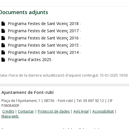
Documents adjunts
Programa Festes de Sant Vicenç 2018
-
Programa Festes de Sant Vicenç 2017
-
Programa Festes de Sant Vicenç 2016
-
Programa Festes de Sant Vicenç 2015
-
Programa Festes de Sant Vicenç 2014
-
Programa d'actes 2025
-
Data i hora de la darrera actualització d'aquest contingut:
15-01-2025 19:03
Ajuntament de Font-rubí
Plaça de l'Ajuntament, 1 | 08736 - Font-rubí | Tel. 93 897 92 12 | CIF
P0808400F
Crèdits
|
Contactar
|
Protecció de dades
|
Avís legal
|
Accessibilitat
|
Mapa web