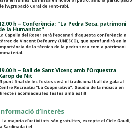
està en ruïnes. La missa en honor al patró, amb la participació
de l’Agrupació Coral de Font-rubí.
12.00 h – Conferència: "La Pedra Seca, patrimoni
de la Humanitat"
La Capella del Roser serà l’escenari d’aquesta conferència a
càrrec de Vincent Defourny (UNESCO), que aprofundirà en la
importància de la tècnica de la pedra seca com a patrimoni
immaterial.
19.00 h – Ball de Sant Vicenç amb l’Orquestra
Xarop de Nit
El punt final de les festes serà el tradicional ball de gala al
Centre Recreatiu "La Cooperativa". Gaudiu de la música en
directe i acomiadeu les festes amb estil!
Informació d’interès
- La majoria d’activitats són gratuïtes, excepte el Cicle Gaudí,
la Sardinada i el