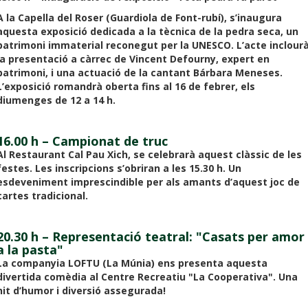
A la Capella del Roser (Guardiola de Font-rubí), s’inaugura
aquesta exposició dedicada a la tècnica de la pedra seca, un
patrimoni immaterial reconegut per la UNESCO. L’acte inclour
la presentació a càrrec de Vincent Defourny, expert en
patrimoni, i una actuació de la cantant Bárbara Meneses.
L’exposició romandrà oberta fins al 16 de febrer, els
diumenges de 12 a 14 h.
16.00 h – Campionat de truc
Al Restaurant Cal Pau Xich, se celebrarà aquest clàssic de les
festes. Les inscripcions s’obriran a les 15.30 h. Un
esdeveniment imprescindible per als amants d’aquest joc de
cartes tradicional.
20.30 h – Representació teatral: "Casats per amor
a la pasta"
La companyia LOFTU (La Múnia) ens presenta aquesta
divertida comèdia al Centre Recreatiu "La Cooperativa". Una
nit d’humor i diversió assegurada!