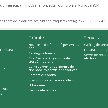
rup municipal:
Impulsem Font-rubí - Compromís Municipal (CM)
ta i hora de la darrera actualització d'aquest contingut:
27-03-2019 12:47
Tràmits
Serveis
Nou canal d'informació per What's
Catàleg de serv
App
i Cultural de
Lectura de comp
Catàleg de tràmits
Servei de recàr
Cita Prèvia a l'Organisme de
elèctrics
Gestió Tributària
Canvi de domicili del permís de
ions
circulació i/o permís de conducció
Carpeta ciutadana
Inscripcions a activitats i tallers
Urbanisme
arrers
Factura electrònica
es