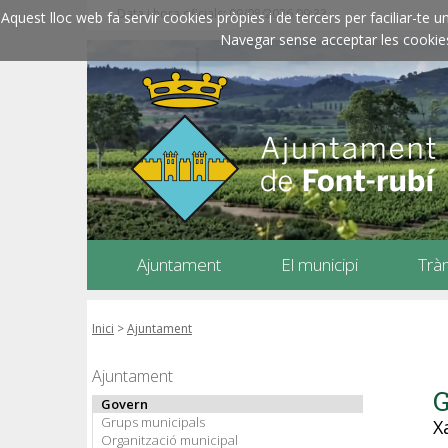
Data i hora oficials: 09/08/2026
09:33
Aquest lloc web fa servir cookies pròpies i de tercers per faciliar-t
Navegar sense acceptar les cookies l
Ajuntament
El municipi
Trà
Inici
>
Ajuntament
Ajuntament
Govern
Grups municipals
X
Organització municipal