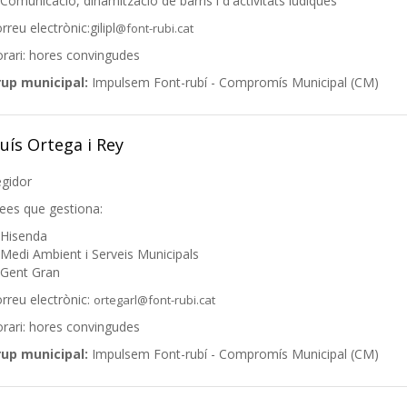
Comunicació, dinamització de barris i d'activitats lúdiques
rreu electrònic:gilipl
@font-rubi.cat
rari: hores convingudes
rup municipal:
Impulsem Font-rubí - Compromís Municipal (CM)
luís Ortega i Rey
gidor
ees que gestiona:
Hisenda
Medi Ambient i Serveis Municipals
Gent Gran
rreu electrònic:
ortegarl@font-rubi.cat
rari: hores convingudes
rup municipal:
Impulsem Font-rubí - Compromís Municipal (CM)