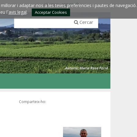
Idiomes:
esp
eng
fra
millorar i adaptar-nos a les teves preferències i pautes de navegació.
eu l´
avis legal
.
Acceptar Cookies
Cercar
Comparteix-ho: