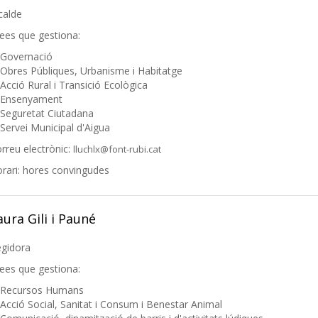
calde
ees que gestiona:
Governació
Obres Públiques, Urbanisme i Habitatge
Acció Rural i Transició Ecològica
Ensenyament
Seguretat Ciutadana
Servei Municipal d'Aigua
rreu electrònic:
lluchlx@font-rubi.cat
rari: hores convingudes
aura Gili i Pauné
gidora
ees que gestiona:
Recursos Humans
Acció Social, Sanitat i Consum i Benestar Animal