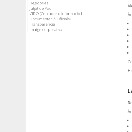
Regidories
Al
Jutjat de Pau
CIDO (Cercador d'informació i
Àr
Documentació Oficials)
Transparència
Imatge corporativa
Co
Ho
L
Re
Àr