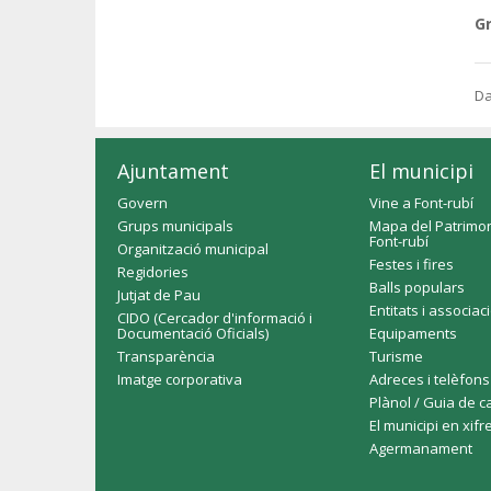
G
Da
Ajuntament
El municipi
Govern
Vine a Font-rubí
Grups municipals
Mapa del Patrimon
Font-rubí
Organització municipal
Festes i fires
Regidories
Balls populars
Jutjat de Pau
Entitats i associac
CIDO (Cercador d'informació i
Documentació Oficials)
Equipaments
Transparència
Turisme
Imatge corporativa
Adreces i telèfons
Plànol / Guia de c
El municipi en xifr
Agermanament