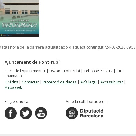
Data i hora de la darrera actualització d'aquest contingut:
'24-03-2026 09:53
Ajuntament de Font-rubí
Plaça de l'Ajuntament, 1 | 08736 - Font-rubí | Tel. 93 897 92 12 | CIF
P0808400F
Crèdits
|
Contactar
|
Protecció de dades
|
Avís legal
|
Accessibilitat
|
Mapa web
Segueix-nos a:
Amb la col·laboració de: