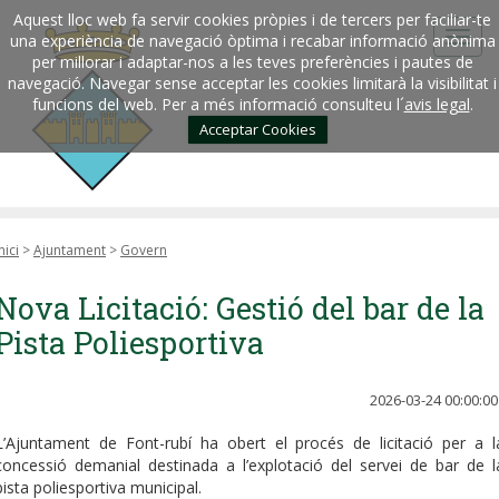
Aquest lloc web fa servir cookies pròpies i de tercers per faciliar-te
una experiència de navegació òptima i recabar informació anònima
per millorar i adaptar-nos a les teves preferències i pautes de
navegació. Navegar sense acceptar les cookies limitarà la visibilitat i
funcions del web. Per a més informació consulteu l´
avis legal
.
Acceptar Cookies
nici
>
Ajuntament
>
Govern
Nova Licitació: Gestió del bar de la
Pista Poliesportiva
2026-03-24 00:00:00
L’Ajuntament de Font-rubí ha obert el procés de licitació per a l
concessió demanial destinada a l’explotació del servei de bar de l
pista poliesportiva municipal.