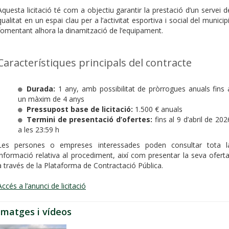
Aquesta licitació té com a objectiu garantir la prestació d’un servei d
qualitat en un espai clau per a l’activitat esportiva i social del municipi
fomentant alhora la dinamització de l’equipament.
Característiques principals del contracte
Durada:
1 any, amb possibilitat de pròrrogues anuals fins 
un màxim de 4 anys
Pressupost base de licitació:
1.500 € anuals
Termini de presentació d’ofertes:
fins al 9 d’abril de 202
a les 23:59 h
Les persones o empreses interessades poden consultar tota l
informació relativa al procediment, així com presentar la seva oferta
a través de la Plataforma de Contractació Pública.
Accés a l’anunci de licitació
Imatges i vídeos