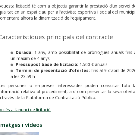
Aquesta licitació té com a objectiu garantir la prestació d’un servei d
qualitat en un espai clau per a l’activitat esportiva i social del municipi
fomentant alhora la dinamització de l’equipament.
Característiques principals del contracte
Durada:
1 any, amb possibilitat de pròrrogues anuals fins 
un màxim de 4 anys
Pressupost base de licitació:
1.500 € anuals
Termini de presentació d’ofertes:
fins al 9 d’abril de 202
a les 23:59 h
Les persones o empreses interessades poden consultar tota l
informació relativa al procediment, així com presentar la seva oferta
a través de la Plataforma de Contractació Pública.
Accés a l’anunci de licitació
Imatges i vídeos