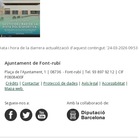
Data i hora de la darrera actualització d'aquest contingut:
'24-03-2026 09:53
Ajuntament de Font-rubí
Plaça de l'Ajuntament, 1 | 08736 - Font-rubí | Tel. 93 897 92 12 | CIF
P0808400F
Crèdits
|
Contactar
|
Protecció de dades
|
Avís legal
|
Accessibilitat
|
Mapa web
Segueix-nos a:
Amb la col·laboració de: