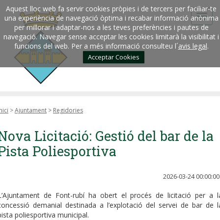
Aquest lloc web fa servir cookies pròpies i de tercers per faciliar-te
una experiència de navegació òptima i recabar informació anònima
per millorar i adaptar-nos a les teves preferències i pautes de
navegació. Navegar sense acceptar les cookies limitarà la visibilitat i
funcions del web. Per a més informació consulteu l´
avis legal
.
Acceptar Cookies
nici
>
Ajuntament
>
Regidories
Nova Licitació: Gestió del bar de la
Pista Poliesportiva
2026-03-24 00:00:00
L’Ajuntament de Font-rubí ha obert el procés de licitació per a l
concessió demanial destinada a l’explotació del servei de bar de l
pista poliesportiva municipal.