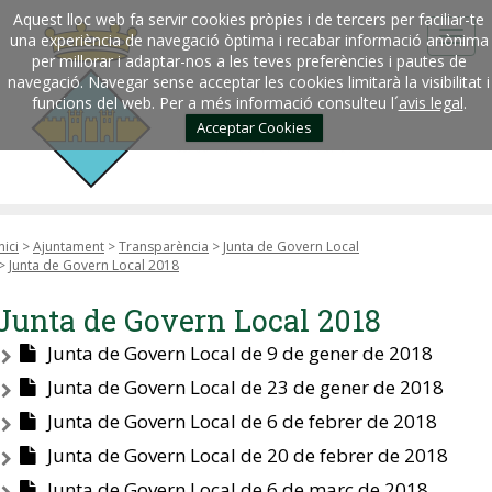
Aquest lloc web fa servir cookies pròpies i de tercers per faciliar-te
una experiència de navegació òptima i recabar informació anònima
per millorar i adaptar-nos a les teves preferències i pautes de
navegació. Navegar sense acceptar les cookies limitarà la visibilitat i
funcions del web. Per a més informació consulteu l´
avis legal
.
Acceptar Cookies
nici
>
Ajuntament
>
Transparència
>
Junta de Govern Local
>
Junta de Govern Local 2018
Junta de Govern Local 2018
Junta de Govern Local de 9 de gener de 2018
Junta de Govern Local de 23 de gener de 2018
Junta de Govern Local de 6 de febrer de 2018
Junta de Govern Local de 20 de febrer de 2018
Junta de Govern Local de 6 de març de 2018