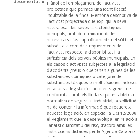
documentació
Plànol de l'emplaçament de l'activitat
projectada que permeti una identificació
indubtable de la finca. Memòria descriptiva d
l'activitat projectada que expliqui la seva
naturalesa i les seves característiques
principals, amb determinació de les
necessitats d'ús i aprofitaments del sòl i del
subsòl, així com dels requeriments de
l'activitat respecte la disponibilitat i la
suficiència dels serveis públics municipals. En
els casos d'activitats subjectes a la legislació
d'accidents greus o que tenen algunes de les
substàncies químiques o categoria de
substàncies tòxiques o molt tòxiques inclose
en aquesta legislació d'accidents greus, de
conformitat amb els llindars que estableix la
normativa de seguretat industrial, la sol·licitud
ha de contenir la informació que requereixi
aquesta legislació, en especial la Llei 12/2008 
el Reglament que la desenvolupa, en relació 
l'anàlisi quantitatiu del risc, d'acord amb les
instruccions dictades per la Agència Catalana