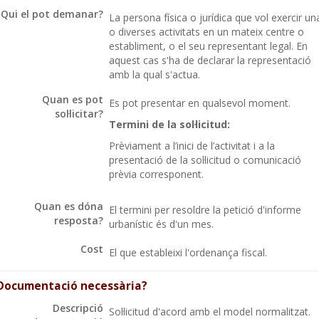
Qui el pot demanar?
La persona física o jurídica que vol exercir un
o diverses activitats en un mateix centre o
establiment, o el seu representant legal. En
aquest cas s'ha de declarar la representació
amb la qual s'actua.
Quan es pot
Es pot presentar en qualsevol moment.
sol·licitar?
Termini de la sol·licitud:
Prèviament a l’inici de l’activitat i a la
presentació de la sol·licitud o comunicació
prèvia corresponent.
Quan es dóna
El termini per resoldre la petició d'informe
resposta?
urbanístic és d'un mes.
Cost
El que estableixi l'ordenança fiscal.
Documentació necessària?
Descripció
Sol·licitud d'acord amb el model normalitzat.