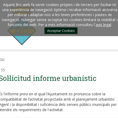
Aquest lloc web fa servir cookies pròpies i de tercers per faciliar-te
una experiència de navegació òptima i recabar informació anònima
per millorar i adaptar-nos a les teves preferències i pautes de
navegació. Navegar sense acceptar les cookies limitarà la visibilitat i
funcions del web. Per a més informació consulteu l´
avis legal
.
Acceptar Cookies
nici
155
Sol·licitud informe urbanístic
És l'informe previ en el qual l’Ajuntament es pronuncia sobre la
compatibilitat de l’activitat projectada amb el planejament urbanístic
vigent i la disponibilitat i suficiència dels serveis públics municipals per
atendre els requeriments de l'activitat.