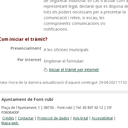
de Seguretat Industrial. En cas d'actuar com 
representant legal, declarar que es disposa d
tots els poders necessaris per a presentar la
comunicació i rebre, si escau, les
corresponents comunicacions i/o
notificacions.
Com iniciar el tràmit?
Presencialment
A les oficines municipals
Per Internet
Emplenar el formulari
Iniciar el tràmit per internet
Data i hora de la darrera actualització d'aquest contingut:
29-04-2021 11:53
Ajuntament de Font-rubí
Plaça de l'Ajuntament, 1 | 08736 - Font-rubí | Tel. 93 897 92 12 | CIF
P0808400F
Crèdits
|
Contactar
|
Protecció de dades
|
Avís legal
|
Accessibilitat
|
Mapa web