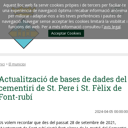
Aquest lloc web fa servir cookies pròpies i de tercers per faciliar-te
una experiència de navegació òptima i recabar informació anònima
per millorar i adaptar-nos a les teves preferències i pautes de
navegació. Navegar sense acceptar les cookies limitarà la visibilitat i
funcions del web. Per a més informació consulteu l´
avis legal
.
Acceptar Cookies
nici
>
El municipi
Actualització de bases de dades del
cementiri de St. Pere i St. Fèlix de
Font-rubí
2024-04-05 00:00:00
Us volem recordar que des del passat 28 de setembre de 2021,