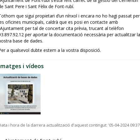
l’Ajuntament de Font-rubí s’està fent càrrec de la gestió del Cementiri
de Sant Pere i Sant Fèlix de Font-rubí.
Tothom que sigui propietari d’un nínxol i encara no ho hagi passat per
les oficines municipals, caldrà que es posi en contacte amb
l’Ajuntament per tal de concertar cita prèvia, trucant al telèfon
93.897.92.12 per aportar la documentació necessària per actualitzar l
nostra base de dades.
Per a qualsevol dubte estem a la vostra disposició.
Imatges i vídeos
Data i hora de la darrera actualització d'aquest contingut:
'05-04-2024 09:37