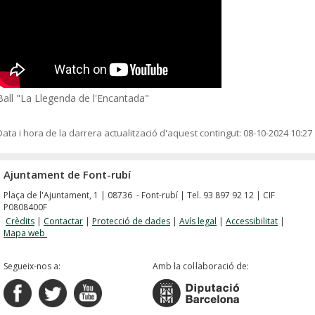
Ball "La Llegenda de l'Encantada"
Data i hora de la darrera actualització d'aquest contingut:
08-10-2024 10:27
Ajuntament de Font-rubí
Plaça de l'Ajuntament, 1 | 08736 - Font-rubí | Tel. 93 897 92 12 | CIF
P0808400F
Crèdits
|
Contactar
|
Protecció de dades
|
Avís legal
|
Accessibilitat
|
Mapa web
Segueix-nos a:
Amb la col·laboració de: