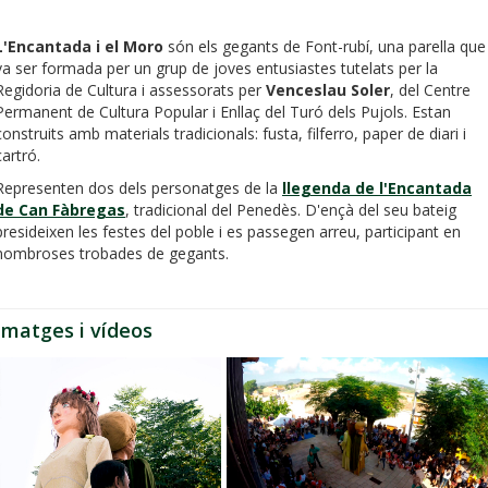
L'Encantada i el Moro
són els gegants de Font-rubí, una parella que
va ser formada per un grup de joves entusiastes tutelats per la
Regidoria de Cultura i assessorats per
Venceslau Soler
, del Centre
Permanent de Cultura Popular i Enllaç del Turó dels Pujols. Estan
construits amb materials tradicionals: fusta, filferro, paper de diari i
cartró.
Representen dos dels personatges de la
llegenda de l'Encantada
de Can Fàbregas
, tradicional del Penedès. D'ençà del seu bateig
presideixen les festes del poble i es passegen arreu, participant en
nombroses trobades de gegants.
Imatges i vídeos