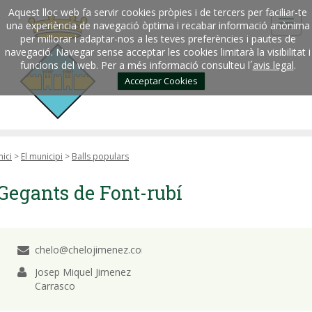
Aquest lloc web fa servir cookies pròpies i de tercers per faciliar-te
una experiència de navegació òptima i recabar informació anònima
per millorar i adaptar-nos a les teves preferències i pautes de
navegació. Navegar sense acceptar les cookies limitarà la visibilitat i
funcions del web. Per a més informació consulteu l´
avis legal
.
Acceptar Cookies
nici
>
El municipi
>
Balls populars
Gegants de Font-rubí
chelo@chelojimenez.com
Josep Miquel Jimenez
Carrasco