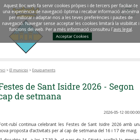
Aquest lloc web fa servir cookies pròpies i de tercers per faciliar-te
una experiència de navegació òptima i recabar informació anònima
per millorar i adaptar-nos a les teves preferències i pautes de
navegació. Navegar sense acceptar les cookies limitarà la visibilitat i
funcions del web. Per a més informació consulteu l´
avis legal
.
Acceptar Cookies
nici
>
El municipi
>
Equipaments
Festes de Sant Isidre 2026 - Segon
cap de setmana
2026-05-12 00:00:00
Font-rubí continua celebrant les Festes de Sant Isidre 2026 amb un
nova proposta d’activitats per al cap de setmana del 16 i 17 de maig.
El dissabte 16, a les 17.30 h, el parc de la Sitjota acollirà la gimcan