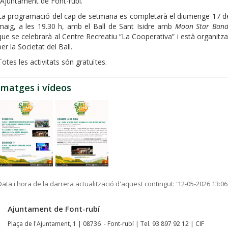
l’Ajuntament de Font-rubí.
La programació del cap de setmana es completarà el diumenge 17 d
maig, a les 19.30 h, amb el Ball de Sant Isidre amb
Moon Star Ban
que se celebrarà al Centre Recreatiu “La Cooperativa” i està organitza
per la Societat del Ball.
Totes les activitats són gratuïtes.
Imatges i vídeos
Data i hora de la darrera actualització d'aquest contingut:
'12-05-2026 13:06
Ajuntament de Font-rubí
Plaça de l'Ajuntament, 1 | 08736 - Font-rubí | Tel. 93 897 92 12 | CIF