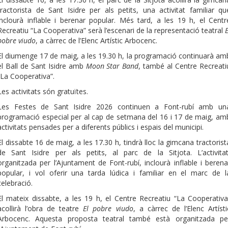
tractorista de Sant Isidre per als petits, una activitat familiar qu
inclourà inflable i berenar popular. Més tard, a les 19 h, el Centr
Recreatiu “La Cooperativa” serà l’escenari de la representació teatral
E
pobre viudo
, a càrrec de l’Elenc Artístic Arbocenc.
El diumenge 17 de maig, a les 19.30 h, la programació continuarà am
el Ball de Sant Isidre amb
Moon Star Band
, també al Centre Recreati
“La Cooperativa”.
Les activitats són gratuïtes.
Les Festes de Sant Isidre 2026 continuen a Font-rubí amb un
programació especial per al cap de setmana del 16 i 17 de maig, am
activitats pensades per a diferents públics i espais del municipi.
El dissabte 16 de maig, a les 17.30 h, tindrà lloc la gimcana tractorist
de Sant Isidre per als petits, al parc de la Sitjota. L’activitat
organitzada per l’Ajuntament de Font-rubí, inclourà inflable i berena
popular, i vol oferir una tarda lúdica i familiar en el marc de l
celebració.
El mateix dissabte, a les 19 h, el Centre Recreatiu “La Cooperativa
acollirà l’obra de teatre
El pobre viudo
, a càrrec de l’Elenc Artísti
Arbocenc. Aquesta proposta teatral també està organitzada pe