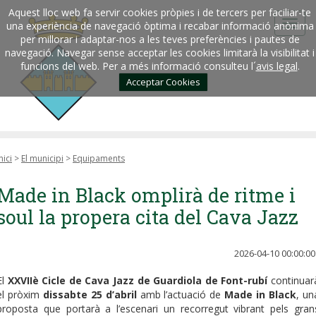
Aquest lloc web fa servir cookies pròpies i de tercers per faciliar-te
una experiència de navegació òptima i recabar informació anònima
per millorar i adaptar-nos a les teves preferències i pautes de
navegació. Navegar sense acceptar les cookies limitarà la visibilitat i
funcions del web. Per a més informació consulteu l´
avis legal
.
Acceptar Cookies
nici
>
El municipi
>
Equipaments
Made in Black omplirà de ritme i
soul la propera cita del Cava Jazz
2026-04-10 00:00:00
El
XXVIIè Cicle de Cava Jazz de Guardiola de Font-rubí
continuar
el pròxim
dissabte 25 d’abril
amb l’actuació de
Made in Black
, un
proposta que portarà a l’escenari un recorregut vibrant pels gran