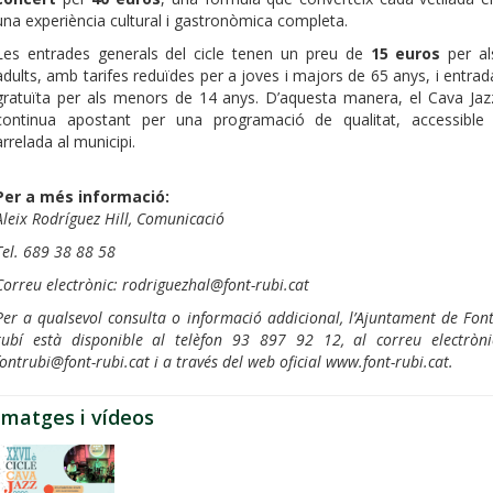
una experiència cultural i gastronòmica completa.
Les entrades generals del cicle tenen un preu de
15 euros
per al
adults, amb tarifes reduïdes per a joves i majors de 65 anys, i entrad
gratuïta per als menors de 14 anys. D’aquesta manera, el Cava Jaz
continua apostant per una programació de qualitat, accessible 
arrelada al municipi.
Per a més informació:
Aleix Rodríguez Hill, Comunicació
Tel. 689 38 88 58
Correu electrònic: rodriguezhal@font-rubi.cat
Per a qualsevol consulta o informació addicional, l’Ajuntament de Font
rubí està disponible al telèfon 93 897 92 12, al correu electròni
fontrubi@font-rubi.cat i a través del web oficial www.font-rubi.cat.
Imatges i vídeos