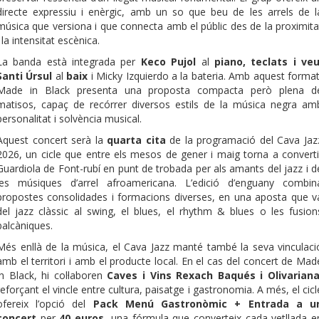
directe expressiu i enèrgic, amb un so que beu de les arrels de l
música que versiona i que connecta amb el públic des de la proximita
i la intensitat escènica.
La banda està integrada per
Keco Pujol
al
piano, teclats i veu
Santi Úrsul
al
baix
i Micky Izquierdo a la bateria. Amb aquest format
Made in Black presenta una proposta compacta però plena d
matisos, capaç de recórrer diversos estils de la música negra am
personalitat i solvència musical.
Aquest concert serà la
quarta cita
de la programació del Cava Jaz
2026, un cicle que entre els mesos de gener i maig torna a converti
Guardiola de Font-rubí en punt de trobada per als amants del jazz i d
les músiques d’arrel afroamericana. L’edició d’enguany combin
propostes consolidades i formacions diverses, en una aposta que v
del jazz clàssic al swing, el blues, el rhythm & blues o les fusion
balcàniques.
Més enllà de la música, el Cava Jazz manté també la seva vinculaci
amb el territori i amb el producte local. En el cas del concert de Mad
in Black, hi col·laboren
Caves i Vins Rexach Baqués i Olivarian
reforçant el vincle entre cultura, paisatge i gastronomia. A més, el cicl
ofereix l’opció del
Pack Menú Gastronòmic + Entrada a u
concert
per
40 euros
, una fórmula que converteix cada vetllada e