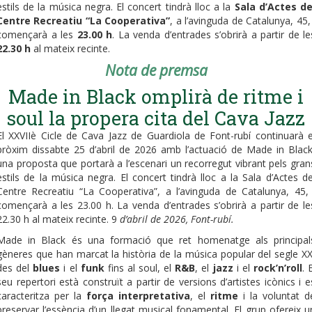
estils de la música negra. El concert tindrà lloc a la
Sala d’Actes de
Centre Recreatiu “La Cooperativa”
, a l’avinguda de Catalunya, 45, 
començarà a les
23.00 h
. La venda d’entrades s’obrirà a partir de le
22.30 h
al mateix recinte.
Nota de premsa
Made in Black omplirà de ritme i
soul la propera cita del Cava Jazz
El XXVIIè Cicle de Cava Jazz de Guardiola de Font-rubí continuarà e
pròxim dissabte 25 d’abril de 2026 amb l’actuació de Made in Black
una proposta que portarà a l’escenari un recorregut vibrant pels gran
estils de la música negra. El concert tindrà lloc a la Sala d’Actes de
Centre Recreatiu “La Cooperativa”, a l’avinguda de Catalunya, 45, 
començarà a les 23.00 h. La venda d’entrades s’obrirà a partir de le
22.30 h al mateix recinte. 9
d’abril de 2026, Font-rubí.
Made in Black és una formació que ret homenatge als principal
gèneres que han marcat la història de la música popular del segle XX
des del
blues
i el
funk
fins al soul, el
R&B
, el
jazz
i el
rock’n’roll
. 
seu repertori està construït a partir de versions d’artistes icònics i e
caracteritza per la
força interpretativa
, el
ritme
i la voluntat d
preservar l’essència d’un llegat musical fonamental. El grup ofereix u