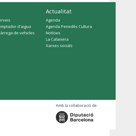
Actualitat
erveis
Agenda
omptador d'aigua
Agenda Penedès Cultura
càrrega de vehicles
Notícies
La Calaixera
Xarxes socials
Amb la col·laboració de: