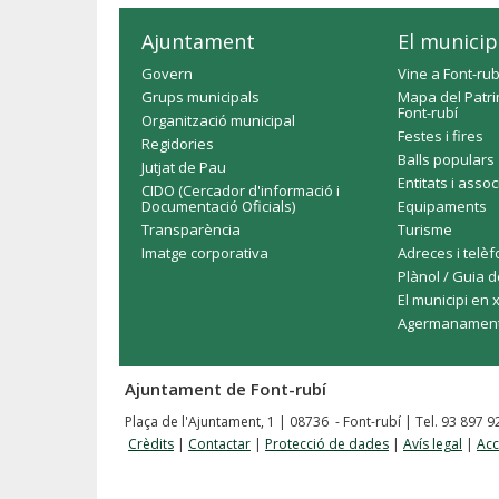
Ajuntament
El municip
Govern
Vine a Font-rub
Grups municipals
Mapa del Patri
Font-rubí
Organització municipal
Festes i fires
Regidories
Balls populars
Jutjat de Pau
Entitats i asso
CIDO (Cercador d'informació i
Documentació Oficials)
Equipaments
Transparència
Turisme
Imatge corporativa
Adreces i telè
Plànol / Guia d
El municipi en 
Agermanamen
Ajuntament de Font-rubí
Plaça de l'Ajuntament, 1 | 08736 - Font-rubí | Tel. 93 897 
Crèdits
|
Contactar
|
Protecció de dades
|
Avís legal
|
Acc