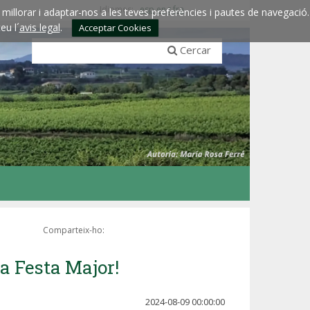
Idiomes:
esp
eng
fra
millorar i adaptar-nos a les teves preferències i pautes de navegació.
eu l´
avis legal
.
Acceptar Cookies
Cercar
Comparteix-ho:
la Festa Major!
2024-08-09 00:00:00