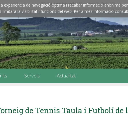
ZOOM: Amplieu amb CTRL+ / Reduïu amb CTRL-
e una experiència de navegació òptima i recabar informació anònima per 
imitarà la visibilitat i funcions del web. Per a més informació consult
mits
Serveis
Actualitat
orneig de Tennis Taula i Futbolí de 