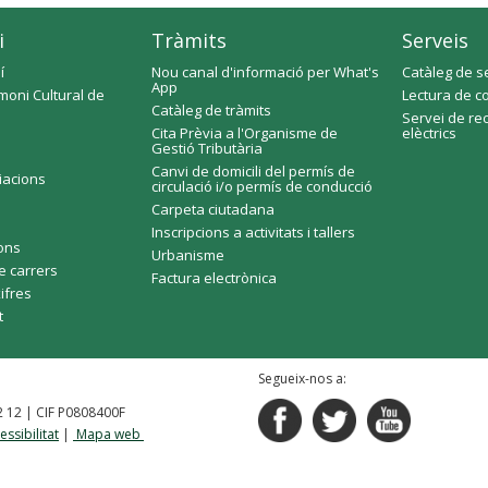
i
Tràmits
Serveis
í
Nou canal d'informació per What's
Catàleg de s
App
moni Cultural de
Lectura de c
Catàleg de tràmits
Servei de re
Cita Prèvia a l'Organisme de
elèctrics
Gestió Tributària
Canvi de domicili del permís de
ciacions
circulació i/o permís de conducció
Carpeta ciutadana
Inscripcions a activitats i tallers
fons
Urbanisme
e carrers
Factura electrònica
xifres
t
Segueix-nos a:
92 12 | CIF P0808400F
essibilitat
|
Mapa web