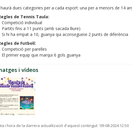
 haurà dues categories per a cada esport: una per a menors de 14 any
Regles de Tennis Taula:
Competició individual
Partits fins a 11 punts (amb sacada lliure)
Si hi ha empat a 10, guanya qui aconsegueixi 2 punts de diferència
Regles de Futbolí:
Competició per parelles
El primer equip que marqui 6 gols guanya
matges i vídeos
ta i hora de la darrera actualització d'aquest contingut:
'09-08-2024 12:50