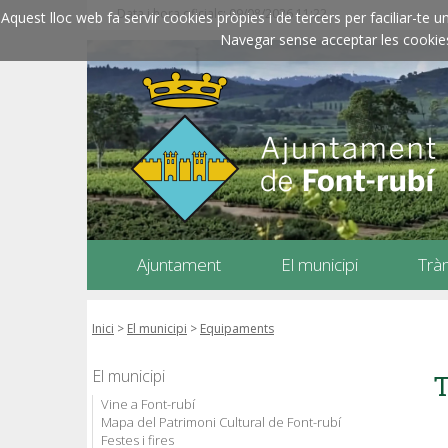
Data i hora oficials: 09/08/2026
11:22
Aquest lloc web fa servir cookies pròpies i de tercers per faciliar-t
Navegar sense acceptar les cookies l
Ajuntament
El municipi
Trà
Inici
>
El municipi
>
Equipaments
El municipi
T
Vine a Font-rubí
Mapa del Patrimoni Cultural de Font-rubí
Festes i fires