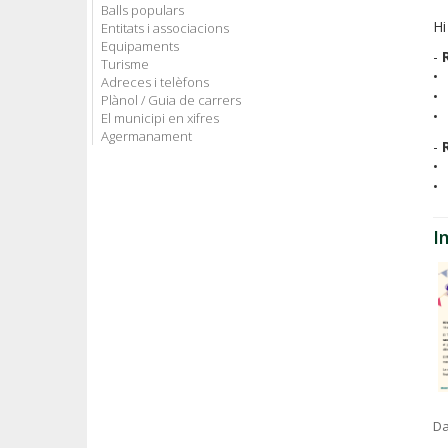
Balls populars
Hi
Entitats i associacions
Equipaments
-
Turisme
• 
Adreces i telèfons
• 
Plànol / Guia de carrers
• 
El municipi en xifres
Agermanament
-
• 
• 
I
Da