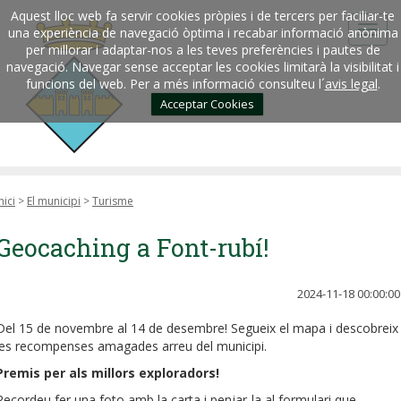
Aquest lloc web fa servir cookies pròpies i de tercers per faciliar-te
una experiència de navegació òptima i recabar informació anònima
per millorar i adaptar-nos a les teves preferències i pautes de
navegació. Navegar sense acceptar les cookies limitarà la visibilitat i
funcions del web. Per a més informació consulteu l´
avis legal
.
Acceptar Cookies
nici
>
El municipi
>
Turisme
Geocaching a Font-rubí!
2024-11-18 00:00:00
Del 15 de novembre al 14 de desembre! Segueix el mapa i descobreix
les recompenses amagades arreu del municipi.
Premis per als millors exploradors!
Recordeu fer una foto amb la carta i penjar-la al formulari que