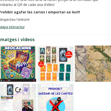
trobareu al QR de cada una d'elles!
Prohibit agafar les cartes i emportar-se les!!!
Respecteu l'entorn!
Mapa interactiu!
Imatges i vídeos